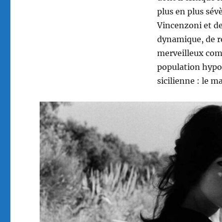
plus en plus sév
Vincenzoni et de
dynamique, de r
merveilleux co
population hypoc
sicilienne : le m