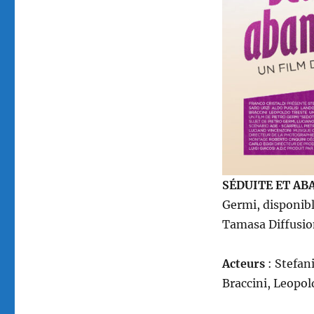
abandonnée,
réalisé
par
Pietro
Germi
SÉDUITE ET ABA
Germi, disponib
Tamasa Diffusio
Acteurs
: Stefani
Braccini, Leopo