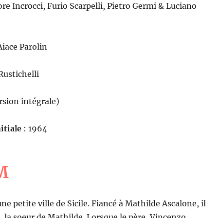
re Incrocci, Furio Scarpelli, Pietro Germi & Luciano
iace Parolin
Rustichelli
rsion intégrale)
itiale
: 1964
M
e petite ville de Sicile. Fiancé à Mathilde Ascalone, il
 la soeur de Mathilde. Lorsque le père, Vincenzo