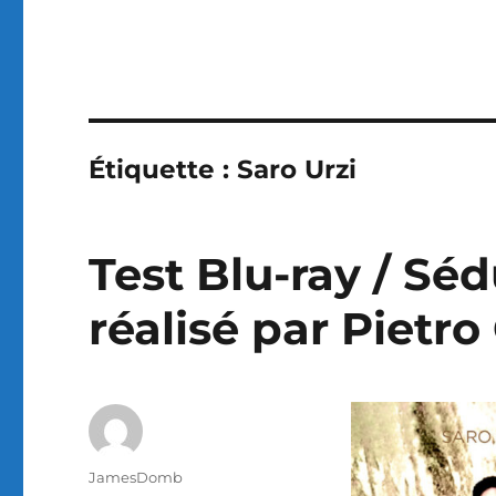
Étiquette :
Saro Urzi
Test Blu-ray / Sé
réalisé par Pietr
Auteur
JamesDomb