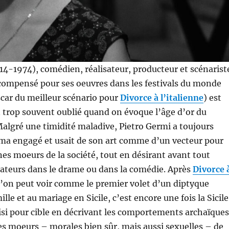
14-1974), comédien, réalisateur, producteur et scénarist
écompensé pour ses oeuvres dans les festivals du monde
scar du meilleur scénario pour
Divorce à l’italienne
) est
 trop souvent oublié quand on évoque l’âge d’or du
Malgré une timidité maladive, Pietro Germi a toujours
ma engagé et usait de son art comme d’un vecteur pour
nes moeurs de la société, tout en désirant avant tout
ctateurs dans le drame ou dans la comédie. Après
Divorce 
 l’on peut voir comme le premier volet d’un diptyque
ille et au mariage en Sicile, c’est encore une fois la Sicile
si pour cible en décrivant les comportements archaïques
 les moeurs – morales bien sûr, mais aussi sexuelles – de