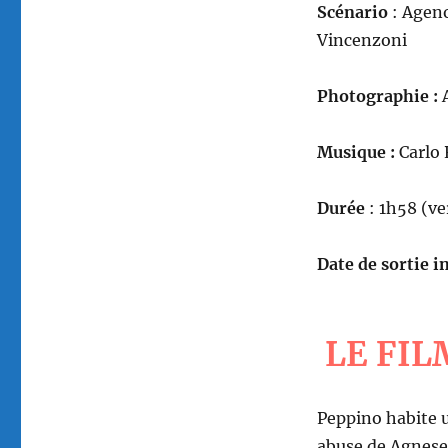
Scénario
: Ageno
Vincenzoni
Photographie :
A
Musique :
Carlo 
Durée
: 1h58 (ve
Date de sortie in
LE FIL
Peppino habite un
abuse de Agnese,