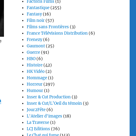
Factoris Films
(1)
Fantastique
(255)
Fantasy
(16)
Film noir
(57)
Films sans Frontières
(3)
France Télévisions Distribution
(6)
Frenezy
(6)
e
Gaumont
(25)
Guerre
(91)
HBO
(6)
Histoire
(42)
HK Vidéo
(2)
Hommage
(1)
Horreur
(297)
Humour
(1)
Inser & Cut Production
(3)
à
Inser & Cut/L’Oeil du témoin
(3)
Jour2Fête
(6)
L'Atelier d'images
(18)
La Traverse
(1)
LCJ Editions
(76)
Le Chat qui fume
(143)