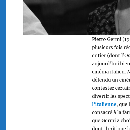
Pietro Germi (19
plusieurs fois r
entier (dont l’O
aujourd’hui bien
cinéma italien. 
défendu un ciné
contester certai
divertir les spe
l’italienne
, que
consacré à la fam
que Germi a choi
dont il critique