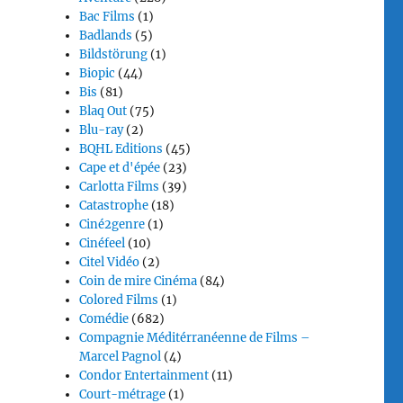
Bac Films
(1)
Badlands
(5)
Bildstörung
(1)
Biopic
(44)
Bis
(81)
Blaq Out
(75)
Blu-ray
(2)
BQHL Editions
(45)
Cape et d'épée
(23)
Carlotta Films
(39)
Catastrophe
(18)
Ciné2genre
(1)
Cinéfeel
(10)
Citel Vidéo
(2)
Coin de mire Cinéma
(84)
Colored Films
(1)
Comédie
(682)
Compagnie Méditérranéenne de Films –
Marcel Pagnol
(4)
Condor Entertainment
(11)
Court-métrage
(1)