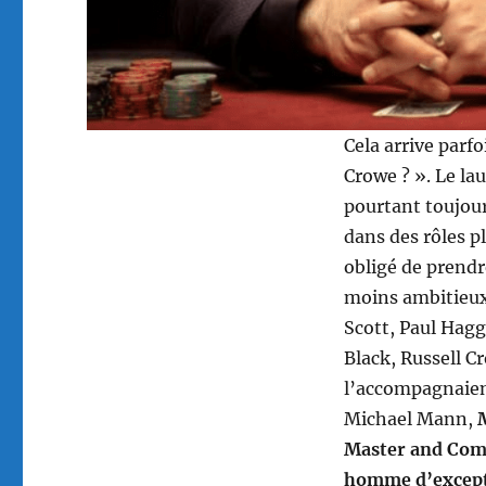
Cela arrive parfo
Crowe ? ». Le la
pourtant toujour
dans des rôles p
obligé de prend
moins ambitieux q
Scott, Paul Hag
Black, Russell Cr
l’accompagnaien
Michael Mann,
Master and Comm
homme d’excep