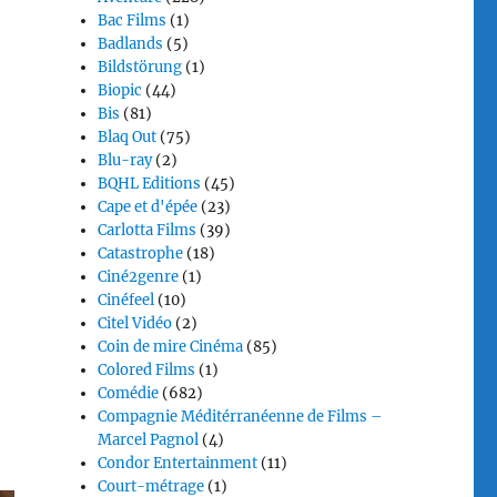
Bac Films
(1)
Badlands
(5)
Bildstörung
(1)
Biopic
(44)
Bis
(81)
Blaq Out
(75)
Blu-ray
(2)
BQHL Editions
(45)
Cape et d'épée
(23)
Carlotta Films
(39)
Catastrophe
(18)
Ciné2genre
(1)
Cinéfeel
(10)
Citel Vidéo
(2)
Coin de mire Cinéma
(85)
Colored Films
(1)
Comédie
(682)
Compagnie Méditérranéenne de Films –
Marcel Pagnol
(4)
Condor Entertainment
(11)
Court-métrage
(1)