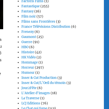
Factoris Films
(1)
Fantastique
(255)
Fantasy
(16)
Film noir
(57)
Films sans Frontières
(3)
France Télévisions Distribution
(6)
Frenezy
(6)
Gaumont
(25)
a
Guerre
(91)
u
HBO
(6)
Histoire
(42)
é
HK Vidéo
(2)
s
Hommage
(1)
Horreur
(297)
Humour
(1)
e
Inser & Cut Production
(3)
Inser & Cut/L’Oeil du témoin
(3)
Jour2Fête
(6)
L'Atelier d'images
(18)
La Traverse
(1)
LCJ Editions
(76)
Le Chat qui fume
(143)