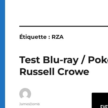
Étiquette :
RZA
Test Blu-ray / Pok
Russell Crowe
Auteur
JamesDomb