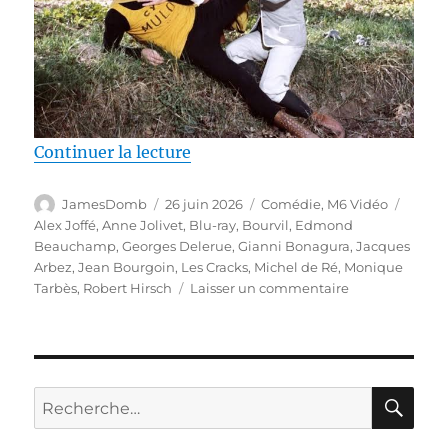
de « Test Blu-ray / Les Cracks, ré
Continuer la lecture
Auteur
Publié
Catégories
Étique
JamesDomb
26 juin 2026
Comédie
,
M6 Vidéo
le
Alex Joffé
,
Anne Jolivet
,
Blu-ray
,
Bourvil
,
Edmond
Beauchamp
,
Georges Delerue
,
Gianni Bonagura
,
Jacques
Arbez
,
Jean Bourgoin
,
Les Cracks
,
Michel de Ré
,
Monique
sur
Tarbès
,
Robert Hirsch
Laisser un commentaire
Test
Blu-
ray
/
Les
RE
Recherche
Cracks,
pour :
réalisé