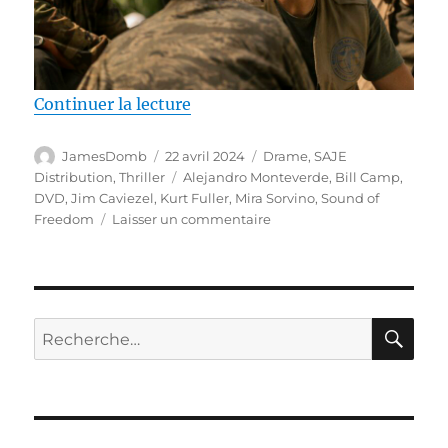
de « Test DVD / Sound of Freedo
Continuer la lecture
Auteur
Publié
Catégories
JamesDomb
22 avril 2024
Drame
,
SAJE
le
Étiquettes
Distribution
,
Thriller
Alejandro Monteverde
,
Bill Camp
,
DVD
,
Jim Caviezel
,
Kurt Fuller
,
Mira Sorvino
,
Sound of
sur
Freedom
Laisser un commentaire
Test
DVD
/
Sound
of
RE
Recherche
Freedom,
pour :
réalisé
par
Alejandro
Monteverde