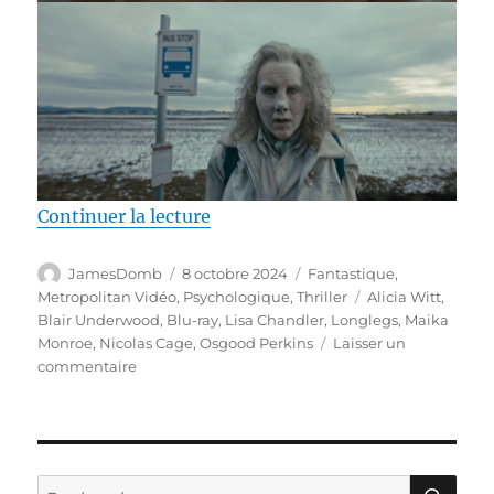
de « Test Blu-ray / Longlegs, ré
Continuer la lecture
Auteur
Publié
Catégories
JamesDomb
8 octobre 2024
Fantastique
,
le
Étiquettes
Metropolitan Vidéo
,
Psychologique
,
Thriller
Alicia Witt
,
Blair Underwood
,
Blu-ray
,
Lisa Chandler
,
Longlegs
,
Maika
Monroe
,
Nicolas Cage
,
Osgood Perkins
Laisser un
sur
commentaire
Test
Blu-
ray
/
Longlegs,
RE
Recherche