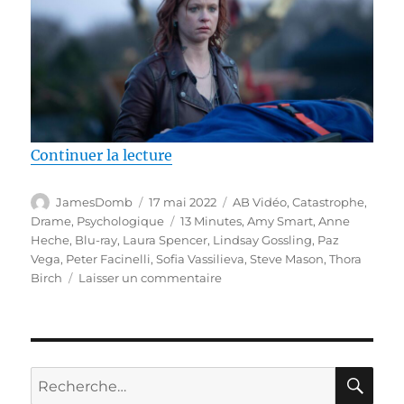
de « Test Blu-ray / 13 Minutes, 
Continuer la lecture
Auteur
Publié
Catégories
JamesDomb
17 mai 2022
AB Vidéo
,
Catastrophe
,
le
Étiquettes
Drame
,
Psychologique
13 Minutes
,
Amy Smart
,
Anne
Heche
,
Blu-ray
,
Laura Spencer
,
Lindsay Gossling
,
Paz
Vega
,
Peter Facinelli
,
Sofia Vassilieva
,
Steve Mason
,
Thora
sur
Birch
Laisser un commentaire
Test
Blu-
ray
/
13
RE
Recherche
Minutes,