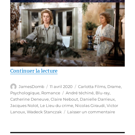
de « Test Blu-ray / Le Lieu du c
Continuer la lecture
Auteur
Publié
Catégories
JamesDomb
11 avril 2020
Carlotta Films
,
Drame
,
le
Étiquettes
Psychologique
,
Romance
André téchiné
,
Blu-ray
,
Catherine Deneuve
,
Claire Nebout
,
Danielle Darrieux
,
Jacques Nolot
,
Le Lieu du crime
,
Nicolas Giraudi
,
Victor
sur
Lanoux
,
Wadeck Stanczak
Laisser un commentaire
Test
Blu-
ray