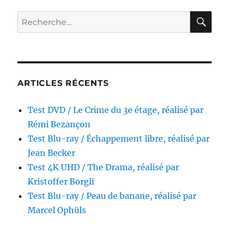
/
Le
RE
Recherche
Lieu
pour :
du
crime,
réalisé
par
André
ARTICLES RÉCENTS
Téchiné
Test DVD / Le Crime du 3e étage, réalisé par
Rémi Bezançon
Test Blu-ray / Échappement libre, réalisé par
Jean Becker
Test 4K UHD / The Drama, réalisé par
Kristoffer Borgli
Test Blu-ray / Peau de banane, réalisé par
Marcel Ophüls