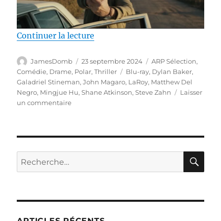
de « Test Blu-ray / LaRoy, réali
Continuer la lecture
Auteur
Publié
Catégories
JamesDomb
23 septembre 2024
ARP Sélection
,
le
Étiquettes
Comédie
,
Drame
,
Polar
,
Thriller
Blu-ray
,
Dylan Baker
,
Galadriel Stineman
,
John Magaro
,
LaRoy
,
Matthew Del
Negro
,
Mingjue Hu
,
Shane Atkinson
,
Steve Zahn
Laisser
sur
un commentaire
Test
Blu-
ray
/
LaRoy,
RE
Recherche
réalisé
pour :
par
Shane
Atkinson
ARTICLES RÉCENTS