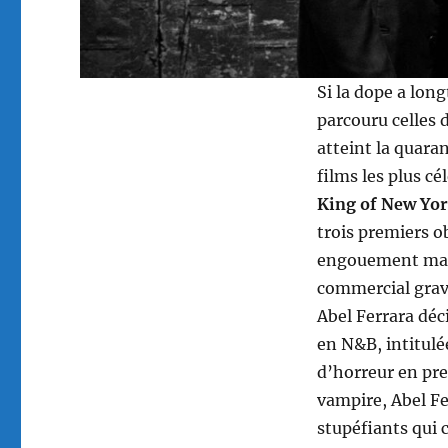
Si la dope a lon
parcouru celles 
atteint la quara
films les plus cé
King of New Yo
trois premiers o
engouement mass
commercial grave
Abel Ferrara déc
en N&B, intitul
d’horreur en pr
vampire, Abel F
stupéfiants qui