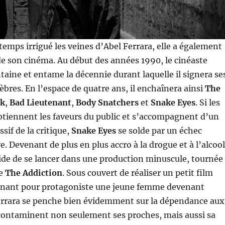
gtemps irrigué les veines d’Abel Ferrara, elle a également
de son cinéma. Au début des années 1990, le cinéaste
ntaine et entame la décennie durant laquelle il signera se
lèbres. En l’espace de quatre ans, il enchaînera ainsi
The
rk
,
Bad Lieutenant
,
Body Snatchers
et
Snake Eyes
. Si les
btiennent les faveurs du public et s’accompagnent d’un
if de la critique,
Snake Eyes
se solde par un échec
. Devenant de plus en plus accro à la drogue et à l’alcool
ide de se lancer dans une production minuscule, tournée
ée
The Addiction
. Sous couvert de réaliser un petit film
enant pour protagoniste une jeune femme devenant
errara se penche bien évidemment sur la dépendance aux
 contaminent non seulement ses proches, mais aussi sa