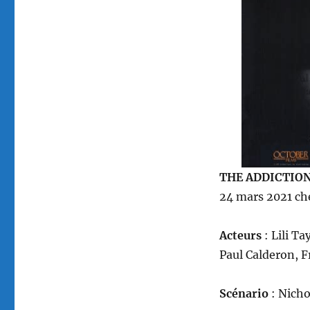
Ferrara
THE ADDICTIO
24 mars 2021 che
Acteurs
: Lili Ta
Paul Calderon, F
Scénario
: Nicho