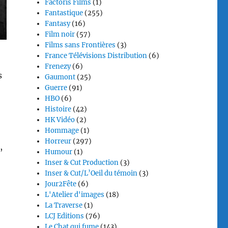
Factoris Films
(1)
Fantastique
(255)
Fantasy
(16)
Film noir
(57)
Films sans Frontières
(3)
France Télévisions Distribution
(6)
Frenezy
(6)
s
Gaumont
(25)
Guerre
(91)
HBO
(6)
Histoire
(42)
HK Vidéo
(2)
Hommage
(1)
Horreur
(297)
,
Humour
(1)
Inser & Cut Production
(3)
Inser & Cut/L’Oeil du témoin
(3)
Jour2Fête
(6)
L'Atelier d'images
(18)
La Traverse
(1)
LCJ Editions
(76)
Le Chat qui fume
(143)