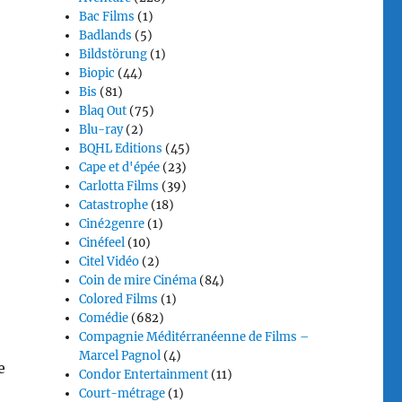
Bac Films
(1)
Badlands
(5)
Bildstörung
(1)
Biopic
(44)
Bis
(81)
Blaq Out
(75)
Blu-ray
(2)
BQHL Editions
(45)
Cape et d'épée
(23)
Carlotta Films
(39)
Catastrophe
(18)
Ciné2genre
(1)
Cinéfeel
(10)
Citel Vidéo
(2)
Coin de mire Cinéma
(84)
Colored Films
(1)
Comédie
(682)
Compagnie Méditérranéenne de Films –
Marcel Pagnol
(4)
e
Condor Entertainment
(11)
Court-métrage
(1)