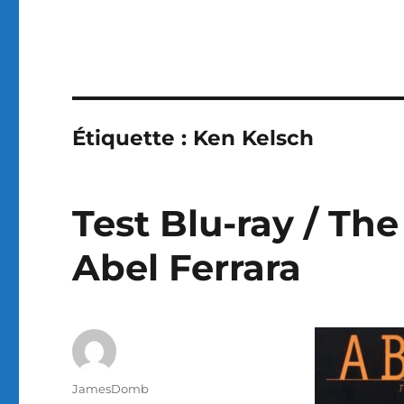
Étiquette :
Ken Kelsch
Test Blu-ray / The
Abel Ferrara
Auteur
JamesDomb