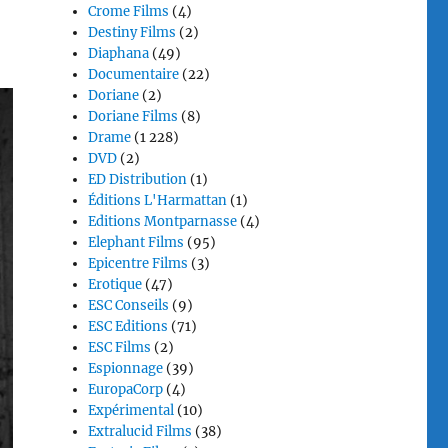
Crome Films
(4)
Destiny Films
(2)
Diaphana
(49)
Documentaire
(22)
Doriane
(2)
Doriane Films
(8)
Drame
(1 228)
DVD
(2)
ED Distribution
(1)
Éditions L'Harmattan
(1)
Editions Montparnasse
(4)
Elephant Films
(95)
Epicentre Films
(3)
Erotique
(47)
ESC Conseils
(9)
ESC Editions
(71)
ESC Films
(2)
Espionnage
(39)
EuropaCorp
(4)
Expérimental
(10)
Extralucid Films
(38)