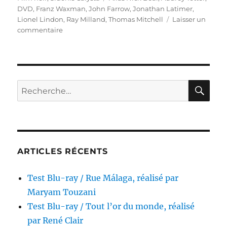
DVD
,
Franz Waxman
,
John Farrow
,
Jonathan Latimer
,
Lionel Lindon
,
Ray Milland
,
Thomas Mitchell
Laisser un
sur
commentaire
Test
DVD
/
Un
pacte
RE
Recherche
avec
pour :
le
diable,
réalisé
par
John
ARTICLES RÉCENTS
Farrow
Test Blu-ray / Rue Málaga, réalisé par
Maryam Touzani
Test Blu-ray / Tout l’or du monde, réalisé
par René Clair