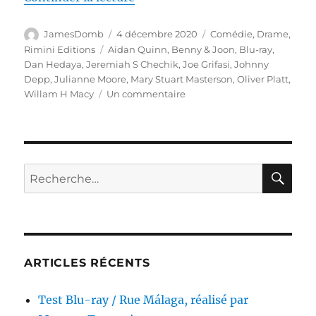
Auteur
Publié
Catégories
JamesDomb
4 décembre 2020
Comédie
,
Drame
,
le
Étiquettes
Rimini Editions
Aidan Quinn
,
Benny & Joon
,
Blu-ray
,
Dan Hedaya
,
Jeremiah S Chechik
,
Joe Grifasi
,
Johnny
Depp
,
Julianne Moore
,
Mary Stuart Masterson
,
Oliver Platt
,
sur
Willam H Macy
Un commentaire
Test
Blu-
ray
/
Benny
RE
Recherche
&
pour :
Joon,
réalisé
par
Jeremiah
S.
ARTICLES RÉCENTS
Chechik
Test Blu-ray / Rue Málaga, réalisé par