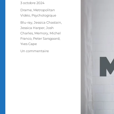
Publié
3 octobre 2024
le
Catégories
Drame
,
Metropolitan
Vidéo
,
Psychologique
Étiquettes
Blu-ray
,
Jessica Chastain
,
Jessica Harper
,
Josh
Charles
,
Memory
,
Michel
Franco
,
Peter Sarsgaard
,
Yves Cape
sur
Un commentaire
Test
Blu-
ray
/
Memory,
réalisé
par
Michel
Franco