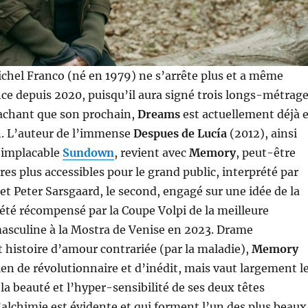
ichel Franco (né en 1979) ne s’arrête plus et a même
nce depuis 2020, puisqu’il aura signé trois longs-métrag
sachant que son prochain,
Dreams
est actuellement déjà 
. L’auteur de l’immense
Despues de Lucía
(2012), ainsi
t implacable
Sundown
, revient avec
Memory
, peut-être
res plus accessibles pour le grand public, interprété par
 et Peter Sarsgaard, le second, engagé sur une idée de la
été récompensé par la Coupe Volpi de la meilleure
asculine à la Mostra de Venise en 2023. Drame
 histoire d’amour contrariée (par la maladie),
Memory
ien de révolutionnaire et d’inédit, mais vaut largement l
la beauté et l’hyper-sensibilité de ses deux têtes
l’alchimie est évidente et qui forment l’un des plus beaux