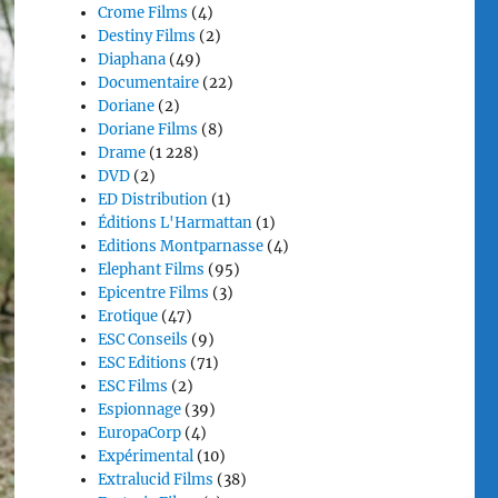
Crome Films
(4)
Destiny Films
(2)
Diaphana
(49)
Documentaire
(22)
Doriane
(2)
Doriane Films
(8)
Drame
(1 228)
DVD
(2)
ED Distribution
(1)
Éditions L'Harmattan
(1)
Editions Montparnasse
(4)
Elephant Films
(95)
Epicentre Films
(3)
Erotique
(47)
ESC Conseils
(9)
ESC Editions
(71)
ESC Films
(2)
Espionnage
(39)
EuropaCorp
(4)
Expérimental
(10)
Extralucid Films
(38)