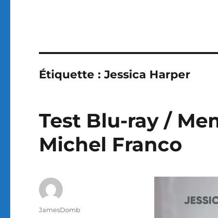
Étiquette :
Jessica Harper
Test Blu-ray / Mem
Michel Franco
Auteur
JamesDomb