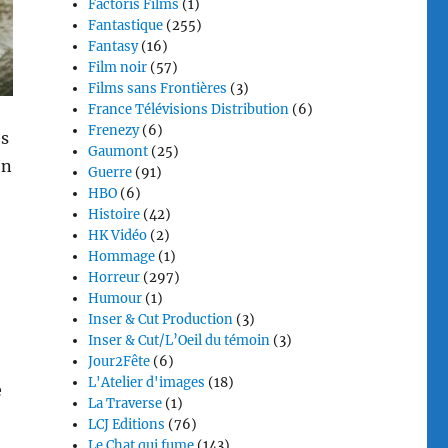
Factoris Films
(1)
Fantastique
(255)
Fantasy
(16)
Film noir
(57)
Films sans Frontières
(3)
France Télévisions Distribution
(6)
Frenezy
(6)
es
Gaumont
(25)
en
Guerre
(91)
HBO
(6)
Histoire
(42)
HK Vidéo
(2)
Hommage
(1)
Horreur
(297)
Humour
(1)
Inser & Cut Production
(3)
Inser & Cut/L’Oeil du témoin
(3)
Jour2Fête
(6)
L'Atelier d'images
(18)
e
La Traverse
(1)
LCJ Editions
(76)
Le Chat qui fume
(143)