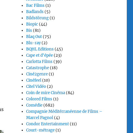
Bac Films
(1)
Badlands
(5)
Bildstörung
(1)
Biopic
(44)
Bis
(81)
Blaq Out
(75)
Blu-ray
(2)
BQHL Editions
(45)
Cape et d'épée
(23)
Carlotta Films
(39)
Catastrophe
(18)
Ciné2genre
(1)
Cinéfeel
(10)
Citel Vidéo
(2)
Coin de mire Cinéma
(84)
Colored Films
(1)
t
Comédie
(682)
ns
Compagnie Méditérranéenne de Films –
Marcel Pagnol
(4)
Condor Entertainment
(11)
Court-métrage
(1)