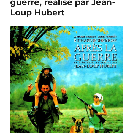
guerre, réalisé par Jean-
Reine
Loup Hubert
blanche,
réalisé
par
Jean-
Loup
Hubert