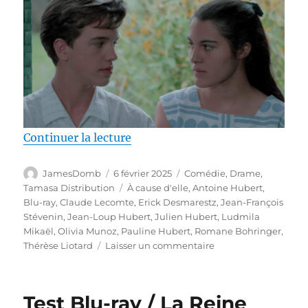
de « Test Blu-ray / À cause d’ell
Continuer la lecture
Auteur
Publié
Catégories
JamesDomb
6 février 2025
Comédie
,
Drame
,
le
Étiquettes
Tamasa Distribution
À cause d'elle
,
Antoine Hubert
,
Blu-ray
,
Claude Lecomte
,
Erick Desmarestz
,
Jean-François
Stévenin
,
Jean-Loup Hubert
,
Julien Hubert
,
Ludmila
Mikaël
,
Olivia Munoz
,
Pauline Hubert
,
Romane Bohringer
,
sur
Thérèse Liotard
Laisser un commentaire
Test
Blu-
ray
Test Blu-ray / La Reine
/