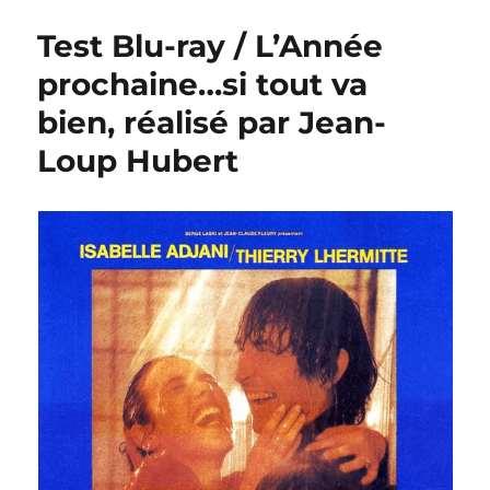
ray
Test Blu-ray / L’Année
/
Après
prochaine…si tout va
la
bien, réalisé par Jean-
guerre,
réalisé
Loup Hubert
par
Jean-
Loup
Hubert