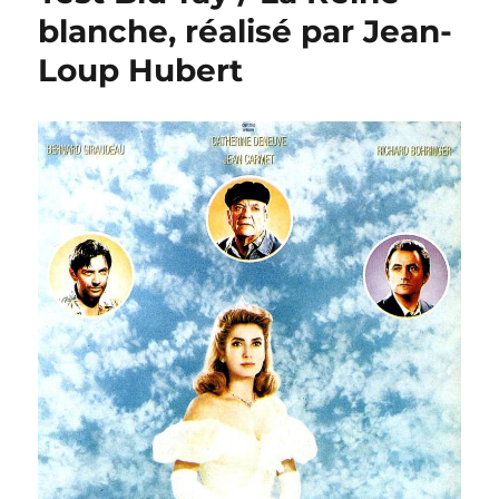
À
blanche, réalisé par Jean-
cause
Loup Hubert
d’elle,
réalisé
par
Jean-
Loup
Hubert