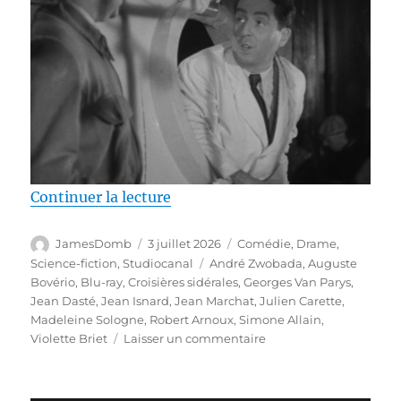
de « Test Blu-ray / Croisières si
Continuer la lecture
Auteur
Publié
Catégories
JamesDomb
3 juillet 2026
Comédie
,
Drame
,
le
Étiquettes
Science-fiction
,
Studiocanal
André Zwobada
,
Auguste
Bovério
,
Blu-ray
,
Croisières sidérales
,
Georges Van Parys
,
Jean Dasté
,
Jean Isnard
,
Jean Marchat
,
Julien Carette
,
Madeleine Sologne
,
Robert Arnoux
,
Simone Allain
,
sur
Violette Briet
Laisser un commentaire
Test
Blu-
ray