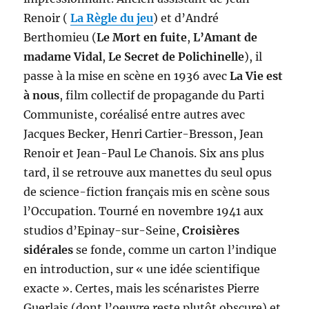
Renoir (
La Règle du jeu
) et d’André
Berthomieu (
Le Mort en fuite
,
L’Amant de
madame Vidal
,
Le Secret de Polichinelle
), il
passe à la mise en scène en 1936 avec
La Vie est
à nous
, film collectif de propagande du Parti
Communiste, coréalisé entre autres avec
Jacques Becker, Henri Cartier-Bresson, Jean
Renoir et Jean-Paul Le Chanois. Six ans plus
tard, il se retrouve aux manettes du seul opus
de science-fiction français mis en scène sous
l’Occupation. Tourné en novembre 1941 aux
studios d’Epinay-sur-Seine,
Croisières
sidérales
se fonde, comme un carton l’indique
en introduction, sur « une idée scientifique
exacte ». Certes, mais les scénaristes Pierre
Guerlais (dont l’oeuvre reste plutôt obscure) et