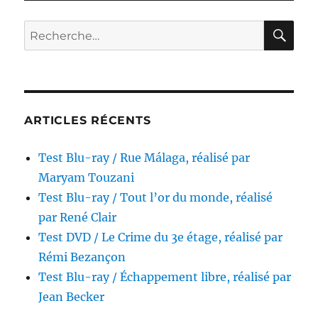
/
Croisières
RE
Recherche
sidérales,
pour :
réalisé
par
André
Zwobada
ARTICLES RÉCENTS
Test Blu-ray / Rue Málaga, réalisé par
Maryam Touzani
Test Blu-ray / Tout l’or du monde, réalisé
par René Clair
Test DVD / Le Crime du 3e étage, réalisé par
Rémi Bezançon
Test Blu-ray / Échappement libre, réalisé par
Jean Becker