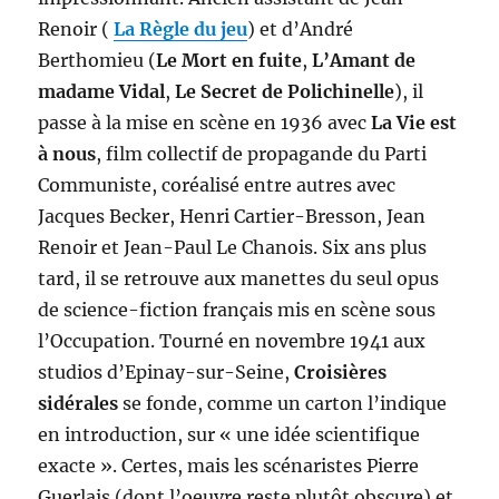
Renoir (
La Règle du jeu
) et d’André
Berthomieu (
Le Mort en fuite
,
L’Amant de
madame Vidal
,
Le Secret de Polichinelle
), il
passe à la mise en scène en 1936 avec
La Vie est
à nous
, film collectif de propagande du Parti
Communiste, coréalisé entre autres avec
Jacques Becker, Henri Cartier-Bresson, Jean
Renoir et Jean-Paul Le Chanois. Six ans plus
tard, il se retrouve aux manettes du seul opus
de science-fiction français mis en scène sous
l’Occupation. Tourné en novembre 1941 aux
studios d’Epinay-sur-Seine,
Croisières
sidérales
se fonde, comme un carton l’indique
en introduction, sur « une idée scientifique
exacte ». Certes, mais les scénaristes Pierre
Guerlais (dont l’oeuvre reste plutôt obscure) et