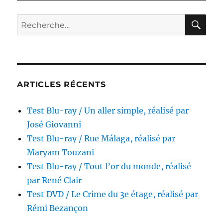
/
Croisières
RE
Recherche
sidérales,
pour :
réalisé
par
André
Zwobada
ARTICLES RÉCENTS
Test Blu-ray / Un aller simple, réalisé par
José Giovanni
Test Blu-ray / Rue Málaga, réalisé par
Maryam Touzani
Test Blu-ray / Tout l’or du monde, réalisé
par René Clair
Test DVD / Le Crime du 3e étage, réalisé par
Rémi Bezançon