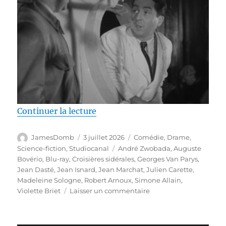
de « Test Blu-ray / Croisières si
Continuer la lecture
Auteur
Publié
Catégories
JamesDomb
3 juillet 2026
Comédie
,
Drame
,
le
Étiquettes
Science-fiction
,
Studiocanal
André Zwobada
,
Auguste
Bovério
,
Blu-ray
,
Croisières sidérales
,
Georges Van Parys
,
Jean Dasté
,
Jean Isnard
,
Jean Marchat
,
Julien Carette
,
Madeleine Sologne
,
Robert Arnoux
,
Simone Allain
,
sur
Violette Briet
Laisser un commentaire
Test
Blu-
ray