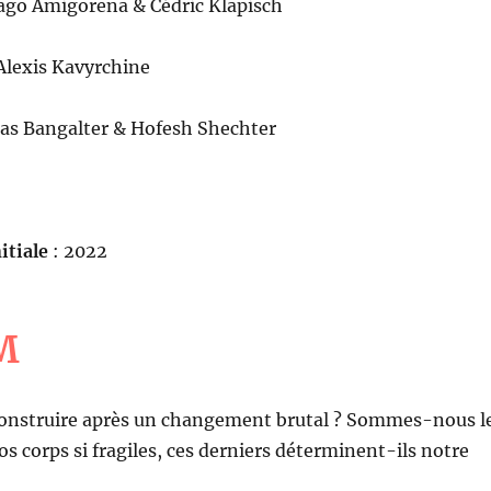
ago Amigorena & Cédric Klapisch
Alexis Kavyrchine
s Bangalter & Hofesh Shechter
itiale
: 2022
M
nstruire après un changement brutal ? Sommes-nous l
os corps si fragiles, ces derniers déterminent-ils notre