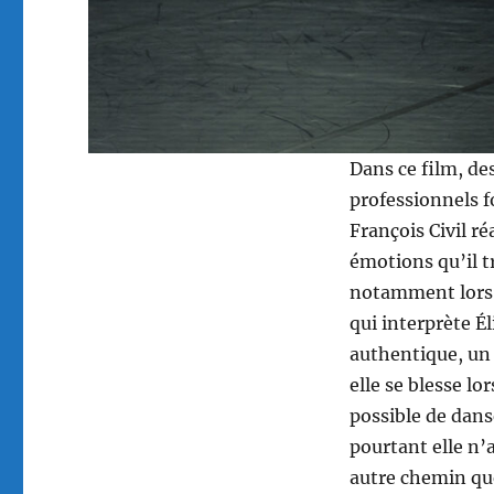
Dans ce film, de
professionnels f
François Civil r
émotions qu’il 
notamment lors d
qui interprète É
authentique, un 
elle se blesse lo
possible de dans
pourtant elle n’
autre chemin que