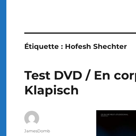
Étiquette :
Hofesh Shechter
Test DVD / En corp
Klapisch
Auteur
JamesDomb