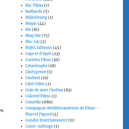
Bac Films
(1)
Badlands
(5)
Bildstörung
(1)
Biopic
(44)
Bis
(81)
Blaq Out
(75)
Blu-ray
(2)
BQHL Editions
(45)
Cape et d'épée
(23)
Carlotta Films
(39)
Catastrophe
(18)
Ciné2genre
(1)
Cinéfeel
(10)
Citel Vidéo
(2)
Coin de mire Cinéma
(83)
Colored Films
(1)
Comédie
(680)
Compagnie Méditérranéenne de Films –
es
Marcel Pagnol
(4)
Condor Entertainment
(11)
Court-métrage
(1)