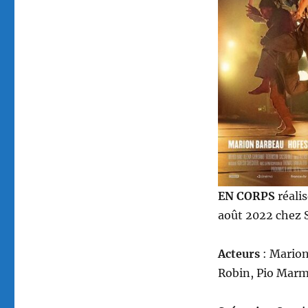
Cédric
Klapisch
EN CORPS
réali
août 2022 chez 
Acteurs
: Marion
Robin, Pio Marma