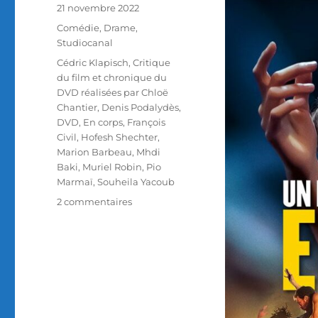
Publié
21 novembre 2022
le
Catégories
Comédie
,
Drame
,
Studiocanal
Étiquettes
Cédric Klapisch
,
Critique
du film et chronique du
DVD réalisées par Chloë
Chantier
,
Denis Podalydès
,
DVD
,
En corps
,
François
Civil
,
Hofesh Shechter
,
Marion Barbeau
,
Mhdi
Baki
,
Muriel Robin
,
Pio
Marmaï
,
Souheila Yacoub
sur
2 commentaires
Test
DVD
/
En
corps,
réalisé
par