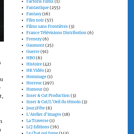
Factoris Films
(1)
Fantastique
(255)
Fantasy
(16)
Film noir
(57)
Films sans Frontières
(3)
France Télévisions Distribution
(6)
Frenezy
(6)
Gaumont
(25)
Guerre
(91)
HBO
(6)
s
Histoire
(42)
HK Vidéo
(2)
Hommage
(1)
au
Horreur
(297)
é
Humour
(1)
t,
Inser & Cut Production
(3)
Inser & Cut/L’Oeil du témoin
(3)
Jour2Fête
(6)
L'Atelier d'images
(18)
un
La Traverse
(1)
LCJ Editions
(76)
a
Le Chat qui fume
(143)