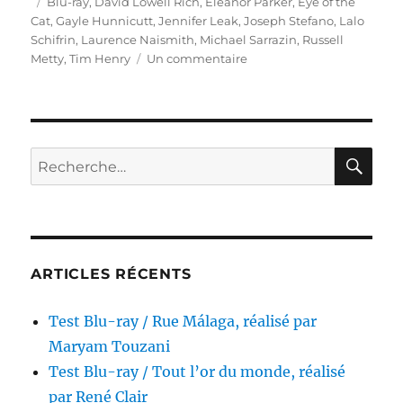
le
Étiquettes
Blu-ray
,
David Lowell Rich
,
Eleanor Parker
,
Eye of the
Cat
,
Gayle Hunnicutt
,
Jennifer Leak
,
Joseph Stefano
,
Lalo
Schifrin
,
Laurence Naismith
,
Michael Sarrazin
,
Russell
sur
Metty
,
Tim Henry
Un commentaire
Test
Blu-
ray
/
Les
RE
Recherche
Griffes
pour :
de
la
peur,
réalisé
par
ARTICLES RÉCENTS
David
Lowell
Test Blu-ray / Rue Málaga, réalisé par
Rich
Maryam Touzani
Test Blu-ray / Tout l’or du monde, réalisé
par René Clair