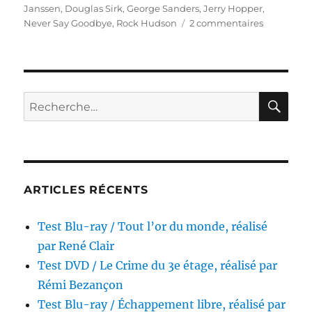
Janssen
,
Douglas Sirk
,
George Sanders
,
Jerry Hopper
,
sur
Never Say Goodbye
,
Rock Hudson
2 commentaires
Test
Blu-
ray
/
Ne
RE
Recherche
dites
pour :
jamais
adieu,
réalisé
par
Jerry
ARTICLES RÉCENTS
Hopper
Test Blu-ray / Tout l’or du monde, réalisé
par René Clair
Test DVD / Le Crime du 3e étage, réalisé par
Rémi Bezançon
Test Blu-ray / Échappement libre, réalisé par