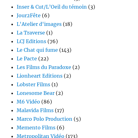
Inser & Cut/L’Oeil du témoin
(3)
Jour2Fête
(6)
L'Atelier d'images
(18)
La Traverse
(1)
LCJ Editions
(76)
Le Chat qui fume
(143)
Le Pacte
(22)
Les Films du Paradoxe
(2)
Lionheart Editions
(2)
Lobster Films
(1)
Lonesome Bear
(2)
M6 Vidéo
(86)
Malavida Films
(17)
Marco Polo Production
(5)
Memento Films
(6)
Metropolitan Vidéo
(173)