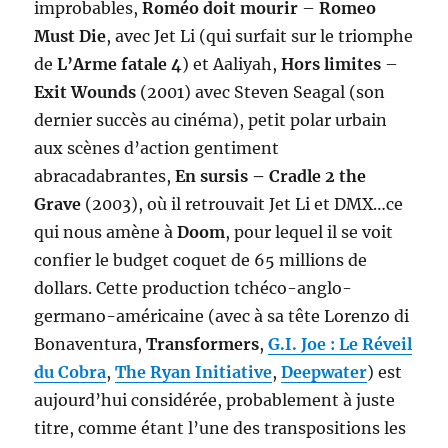
improbables,
Roméo doit mourir
–
Romeo
Must Die
, avec Jet Li (qui surfait sur le triomphe
de
L’Arme fatale 4
) et Aaliyah,
Hors limites
–
Exit Wounds
(2001) avec Steven Seagal (son
dernier succès au cinéma), petit polar urbain
aux scènes d’action gentiment
abracadabrantes,
En sursis – Cradle 2 the
Grave
(2003), où il retrouvait Jet Li et DMX…ce
qui nous amène à
Doom
, pour lequel il se voit
confier le budget coquet de 65 millions de
dollars. Cette production tchéco-anglo-
germano-américaine (avec à sa tête Lorenzo di
Bonaventura,
Transformers
,
G.I. Joe : Le Réveil
du Cobra
,
The Ryan Initiative
,
Deepwater
) est
aujourd’hui considérée, probablement à juste
titre, comme étant l’une des transpositions les