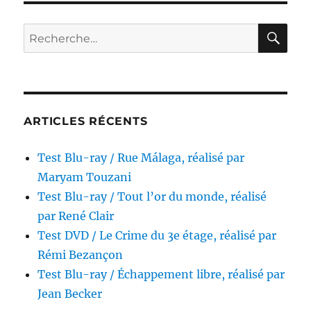
/
Doom,
RE
Recherche
réalisé
pour :
par
Andrzej
Bartkowiak
ARTICLES RÉCENTS
Test Blu-ray / Rue Málaga, réalisé par
Maryam Touzani
Test Blu-ray / Tout l’or du monde, réalisé
par René Clair
Test DVD / Le Crime du 3e étage, réalisé par
Rémi Bezançon
Test Blu-ray / Échappement libre, réalisé par
Jean Becker