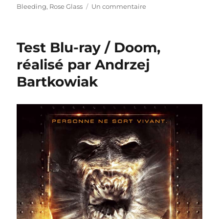
sur
Bleeding
,
Rose Glass
Un commentaire
Test
Blu-
ray
Test Blu-ray / Doom,
/
Love
réalisé par Andrzej
Lies
Bartkowiak
Bleeding,
réalisé
par
Rose
Glass