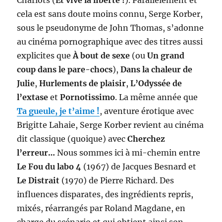
cela est sans doute moins connu, Serge Korber,
sous le pseudonyme de John Thomas, s’adonne
au cinéma pornographique avec des titres aussi
explicites que
À bout de sexe
(ou
Un grand
coup dans le pare-chocs
),
Dans la chaleur de
Julie
,
Hurlements de plaisir
,
L’Odyssée de
l’extase
et
Pornotissimo
. La même année que
Ta gueule, je t’aime !
, aventure érotique avec
Brigitte Lahaie, Serge Korber revient au cinéma
dit classique (quoique) avec
Cherchez
l’erreur…
Nous sommes ici à mi-chemin entre
Le Fou du labo 4
(1967) de Jacques Besnard et
Le Distrait
(1970) de Pierre Richard. Des
influences disparates, des ingrédients repris,
mixés, réarrangés par Roland Magdane, en
charge du scénario et qui obtient ainsi son