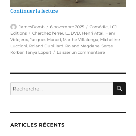
de « Test DVD / Cherchez l’erreu
Continuer la lecture
Auteur
Publié
Catégories
JamesDomb
6 novembre 2025
Comédie
,
LCJ
le
Étiquettes
Editions
Cherchez l'erreur...
,
DVD
,
Henri Attal
,
Henri
Virlojeux
,
Jacques Monod
,
Marthe Villalonga
,
Micheline
Luccioni
,
Roland Dubillard
,
Roland Magdane
,
Serge
sur
Korber
,
Tanya Lopert
Laisser un commentaire
Test
DVD
/
Cherchez
l’erreur…,
RE
Recherche
réalisé
pour :
par
Serge
Korber
ARTICLES RÉCENTS