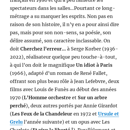
spectateurs dans les salles…Pourtant ce long-
métrage a su marquer les esprits. Non pas en
raison de son histoire, il n’y en a pour ainsi dire
pas, mais pour son non-sens, sa poésie, son
délire assumé, son caractère inclassable. On
doit
Cherchez l’erreur…
à Serge Korber (1936-
2022), réalisateur quelque peu touche-à-tout,
à qui l’on doit le magnifique
Un idiot à Paris
(1966), adapté d’un roman de René Fallet,
offrant son plus beau rôle à Jean Lefebvre, deux
films avec Louis de Funès au début des années
1970 (
L’Homme orchestre
et
Sur un arbre
perché
), deux autres portés par Annie Girardot
(
Les Feux de la Chandeleur
en 1972 et
Ursule et
Grelu
l’année suivante) et un opus avec Les
Charlots (
Et vive la liberté !
). Parallèlement et