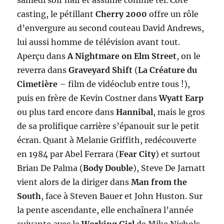
casting, le pétillant
Cherry 2000
offre un rôle
d’envergure au second couteau David Andrews,
lui aussi homme de télévision avant tout.
Aperçu dans
A Nightmare on Elm Street
, on le
reverra dans
Graveyard Shift
(
La Créature du
Cimetière
– film de vidéoclub entre tous !),
puis en frère de Kevin Costner dans
Wyatt Earp
ou plus tard encore dans
Hannibal
, mais le gros
de sa prolifique carrière s’épanouit sur le petit
écran. Quant à Melanie Griffith, redécouverte
en 1984 par Abel Ferrara (
Fear City
) et surtout
Brian De Palma (
Body Double
), Steve De Jarnatt
vient alors de la diriger dans
Man from the
South
, face à Steven Bauer et John Huston. Sur
la pente ascendante, elle enchaînera l’année
suivante avec le
Working Girl
de Mike Nichols,