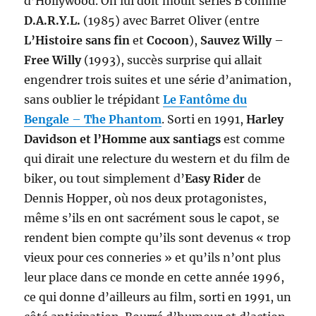
d’Hollywood. On lui doit moult séries B comme
D.A.R.Y.L.
(1985) avec Barret Oliver (entre
L’Histoire sans fin
et
Cocoon
),
Sauvez Willy
–
Free Willy
(1993), succès surprise qui allait
engendrer trois suites et une série d’animation,
sans oublier le trépidant
Le Fantôme du
Bengale
–
The Phantom
. Sorti en 1991,
Harley
Davidson et l’Homme aux santiags
est comme
qui dirait une relecture du western et du film de
biker, ou tout simplement d’
Easy Rider
de
Dennis Hopper, où nos deux protagonistes,
même s’ils en ont sacrément sous le capot, se
rendent bien compte qu’ils sont devenus « trop
vieux pour ces conneries » et qu’ils n’ont plus
leur place dans ce monde en cette année 1996,
ce qui donne d’ailleurs au film, sorti en 1991, un