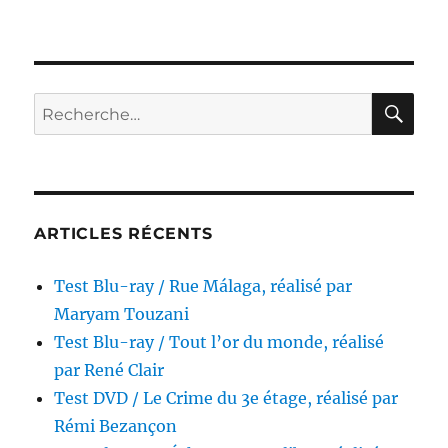
Test
Blu-
ray
/
Harley
RE
Recherche
Davidson
pour :
et
l’homme
aux
santiags,
réalisé
ARTICLES RÉCENTS
par
Simon
Test Blu-ray / Rue Málaga, réalisé par
Wincer
Maryam Touzani
Test Blu-ray / Tout l’or du monde, réalisé
par René Clair
Test DVD / Le Crime du 3e étage, réalisé par
Rémi Bezançon