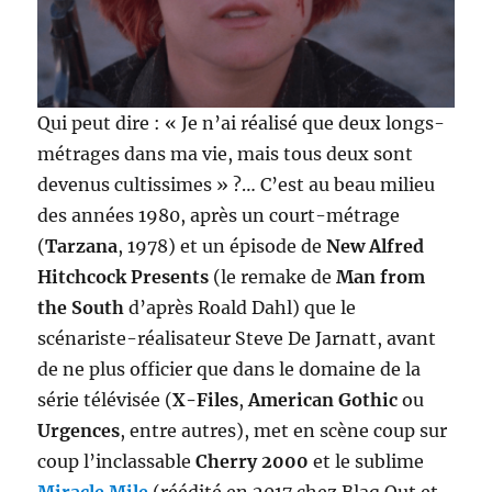
Qui peut dire : « Je n’ai réalisé que deux longs-
métrages dans ma vie, mais tous deux sont
devenus cultissimes » ?… C’est au beau milieu
des années 1980, après un court-métrage
(
Tarzana
, 1978) et un épisode de
New Alfred
Hitchcock Presents
(le remake de
Man from
the South
d’après Roald Dahl) que le
scénariste-réalisateur Steve De Jarnatt, avant
de ne plus officier que dans le domaine de la
série télévisée (
X-Files
,
American Gothic
ou
Urgences
, entre autres), met en scène coup sur
coup l’inclassable
Cherry 2000
et le sublime
Miracle Mile
(réédité en 2017 chez Blaq Out et