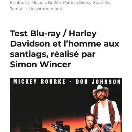
Fishburne
,
Melanie Griffith
,
Pamela Gidley
,
Steve De
sur
Jarnatt
Un commentaire
Test
Blu-
ray
Test Blu-ray / Harley
/
Cherry
Davidson et l’homme aux
2000,
santiags, réalisé par
réalisé
par
Simon Wincer
Steve
De
Jarnatt