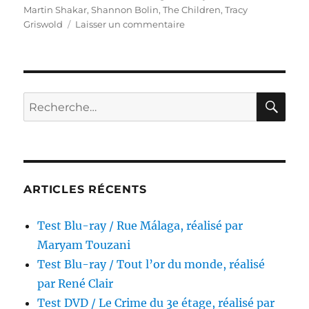
Martin Shakar
,
Shannon Bolin
,
The Children
,
Tracy
sur
Griswold
Laisser un commentaire
Test
Blu-
ray
/
De
RE
Recherche
si
pour :
gentils
petits…
monstres!,
réalisé
par
ARTICLES RÉCENTS
Max
Kalmanowicz
Test Blu-ray / Rue Málaga, réalisé par
Maryam Touzani
Test Blu-ray / Tout l’or du monde, réalisé
par René Clair
Test DVD / Le Crime du 3e étage, réalisé par