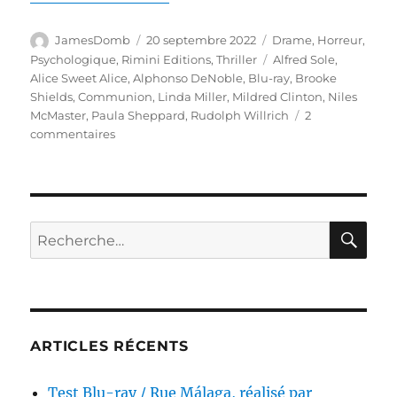
Auteur
Publié
Catégories
JamesDomb
20 septembre 2022
Drame
,
Horreur
,
le
Étiquettes
Psychologique
,
Rimini Editions
,
Thriller
Alfred Sole
,
Alice Sweet Alice
,
Alphonso DeNoble
,
Blu-ray
,
Brooke
Shields
,
Communion
,
Linda Miller
,
Mildred Clinton
,
Niles
McMaster
,
Paula Sheppard
,
Rudolph Willrich
2
sur
commentaires
Test
Blu-
ray
/
Alice,
RE
Recherche
Sweet
pour :
Alice,
réalisé
par
Alfred
Sole
ARTICLES RÉCENTS
Test Blu-ray / Rue Málaga, réalisé par