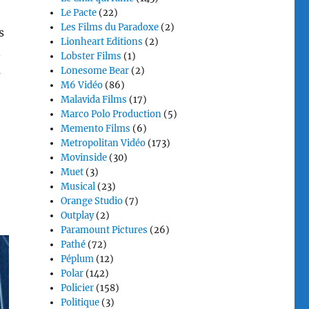
Le Pacte
(22)
Les Films du Paradoxe
(2)
s
Lionheart Editions
(2)
n
Lobster Films
(1)
s
Lonesome Bear
(2)
M6 Vidéo
(86)
Malavida Films
(17)
Marco Polo Production
(5)
Memento Films
(6)
Metropolitan Vidéo
(173)
Movinside
(30)
Muet
(3)
Musical
(23)
Orange Studio
(7)
Outplay
(2)
Paramount Pictures
(26)
Pathé
(72)
Péplum
(12)
Polar
(142)
Policier
(158)
Politique
(3)