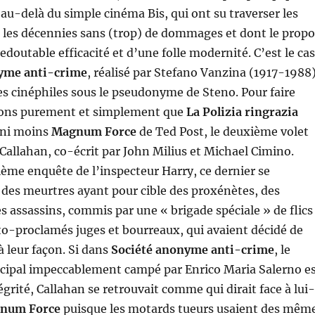
 au-delà du simple cinéma Bis, qui ont su traverser les
les décennies sans (trop) de dommages et dont le propo
doutable efficacité et d’une folle modernité. C’est le cas
yme anti-crime
, réalisé par Stefano Vanzina (1917-1988)
es cinéphiles sous le pseudonyme de Steno. Pour faire
rons purement et simplement que
La Polizia ringrazia
 ni moins
Magnum Force
de Ted Post, le deuxième volet
 Callahan, co-écrit par John Milius et Michael Cimino.
ème enquête de l’inspecteur Harry, ce dernier se
à des meurtres ayant pour cible des proxénètes, des
es assassins, commis par une « brigade spéciale » de flics
to-proclamés juges et bourreaux, qui avaient décidé de
 à leur façon. Si dans
Société anonyme anti-crime
, le
cipal impeccablement campé par Enrico Maria Salerno e
grité, Callahan se retrouvait comme qui dirait face à lui-
num Force
puisque les motards tueurs usaient des mêm