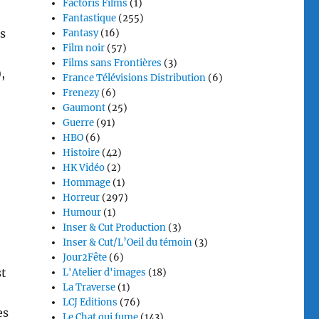
Factoris Films
(1)
Fantastique
(255)
s
Fantasy
(16)
Film noir
(57)
Films sans Frontières
(3)
,
France Télévisions Distribution
(6)
Frenezy
(6)
Gaumont
(25)
Guerre
(91)
HBO
(6)
Histoire
(42)
HK Vidéo
(2)
Hommage
(1)
Horreur
(297)
Humour
(1)
Inser & Cut Production
(3)
Inser & Cut/L’Oeil du témoin
(3)
Jour2Fête
(6)
st
L'Atelier d'images
(18)
La Traverse
(1)
LCJ Editions
(76)
es
Le Chat qui fume
(143)