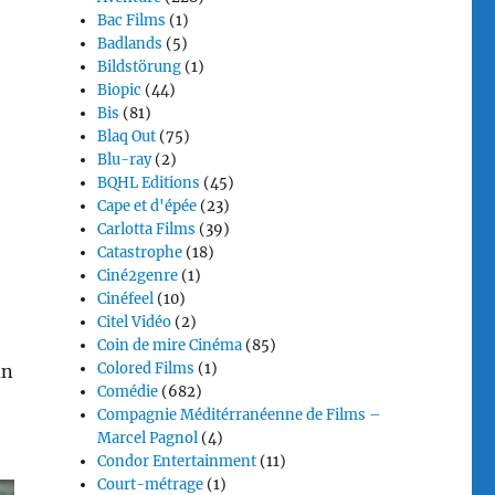
Bac Films
(1)
Badlands
(5)
Bildstörung
(1)
Biopic
(44)
Bis
(81)
Blaq Out
(75)
Blu-ray
(2)
BQHL Editions
(45)
Cape et d'épée
(23)
Carlotta Films
(39)
Catastrophe
(18)
Ciné2genre
(1)
Cinéfeel
(10)
Citel Vidéo
(2)
Coin de mire Cinéma
(85)
Colored Films
(1)
un
Comédie
(682)
Compagnie Méditérranéenne de Films –
Marcel Pagnol
(4)
Condor Entertainment
(11)
Court-métrage
(1)