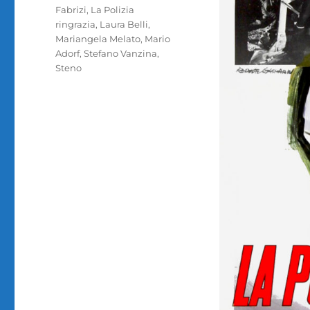
Fabrizi
,
La Polizia
ringrazia
,
Laura Belli
,
Mariangela Melato
,
Mario
Adorf
,
Stefano Vanzina
,
Steno