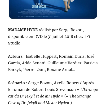
MADAME HYDE
r
éalisé
par Serge Bozon,
disponible en DVD le 31 juillet 2018 chez TF1
Studio
A
cteurs
: Isabelle Huppert, Romain Duris, José
Garcia, Adda Senani, Guillaume Verdier, Patricia
Barzyk, Pierre Léon, Roxane Arnal…
Scénario
:
Serge Bozon, Axelle Ropert d’après
le roman de Robert Louis Stevenson «
L’Etrange
cas du Dr Jekyll et de Mr Hyde
» («
The Strange
Case of Dr. Jekyll and Mister Hyde
« )