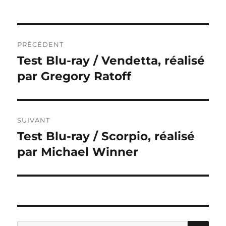
Navigation
PRÉCÉDENT
de
Test Blu-ray / Vendetta, réalisé
Publication
précédente :
par Gregory Ratoff
l’article
SUIVANT
Test Blu-ray / Scorpio, réalisé
Publication
suivante :
par Michael Winner
RE