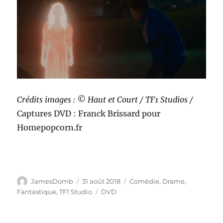
Crédits images : ©
Haut et Court
/ TF1 Studios /
Captures DVD : Franck Brissard pour
Homepopcorn.fr
Auteur
Publié
Catégories
JamesDomb
31 août 2018
Comédie
,
Drame
,
le
Étiquettes
Fantastique
,
TF1 Studio
DVD