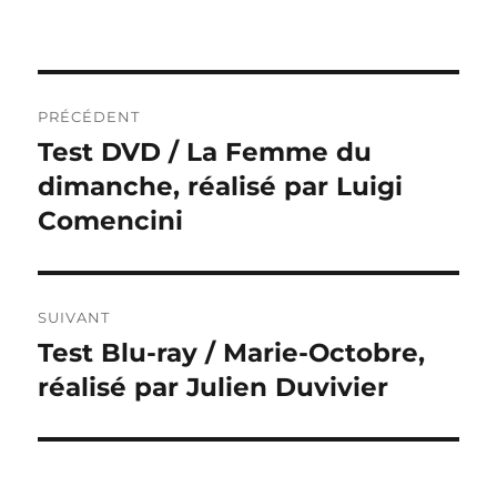
Navigation
PRÉCÉDENT
de
Test DVD / La Femme du
Publication
précédente :
dimanche, réalisé par Luigi
l’article
Comencini
SUIVANT
Test Blu-ray / Marie-Octobre,
Publication
suivante :
réalisé par Julien Duvivier