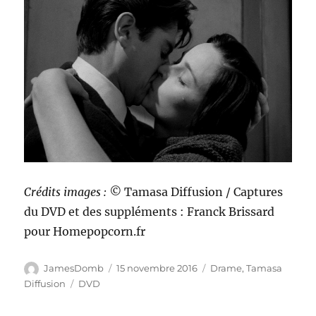
Crédits images : ©
Tamasa Diffusion / Captures
du DVD et des suppléments : Franck Brissard
pour Homepopcorn.fr
Auteur
Publié
Catégories
JamesDomb
15 novembre 2016
Drame
,
Tamasa
le
Étiquettes
Diffusion
DVD