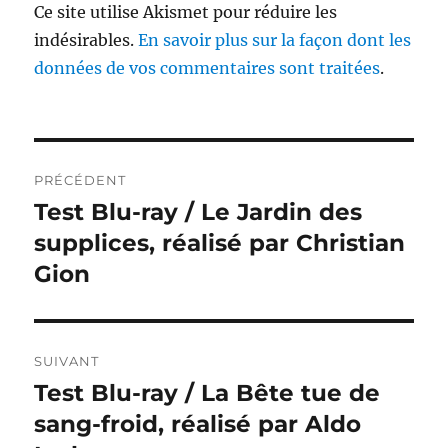
Ce site utilise Akismet pour réduire les
indésirables.
En savoir plus sur la façon dont les
données de vos commentaires sont traitées
.
Navigation
PRÉCÉDENT
de
Test Blu-ray / Le Jardin des
Publication
précédente :
supplices, réalisé par Christian
l’article
Gion
SUIVANT
Test Blu-ray / La Bête tue de
Publication
suivante :
sang-froid, réalisé par Aldo