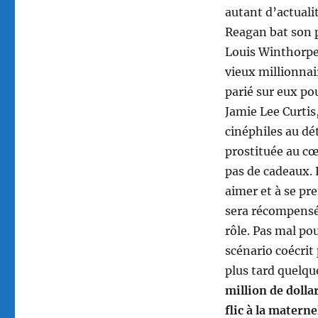
autant d’actuali
Reagan bat son p
Louis Winthorpe 
vieux millionnai
parié sur eux pou
Jamie Lee Curtis
cinéphiles au dé
prostituée au cœu
pas de cadeaux. 
aimer et à se p
sera récompensée
rôle. Pas mal po
scénario coécrit
plus tard quelqu
million de dolla
flic à la materne