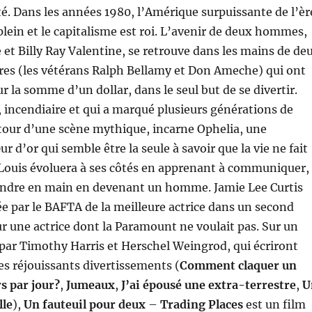
té. Dans les années 1980, l’Amérique surpuissante de l’èr
lein et le capitalisme est roi. L’avenir de deux hommes,
et Billy Ray Valentine, se retrouve dans les mains de de
res (les vétérans Ralph Bellamy et Don Ameche) qui ont
r la somme d’un dollar, dans le seul but de se divertir.
, incendiaire et qui a marqué plusieurs générations de
tour d’une scène mythique, incarne Ophelia, une
r d’or qui semble être la seule à savoir que la vie ne fait
Louis évoluera à ses côtés en apprenant à communiquer,
rendre en main en devenant un homme. Jamie Lee Curtis
 par le BAFTA de la meilleure actrice dans un second
ur une actrice dont la Paramount ne voulait pas. Sur un
 par Timothy Harris et Herschel Weingrod, qui écriront
es réjouissants divertissements (
Comment claquer un
rs par jour?
,
Jumeaux
,
J’ai épousé une extra-terrestre
,
U
lle
),
Un fauteuil pour deux
–
Trading Places
est un film