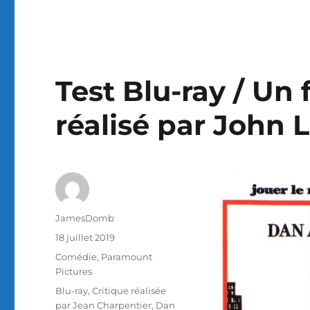
Test Blu-ray / Un 
réalisé par John 
Auteur
JamesDomb
Publié
18 juillet 2019
le
Catégories
Comédie
,
Paramount
Pictures
Étiquettes
Blu-ray
,
Critique réalisée
par Jean Charpentier
,
Dan