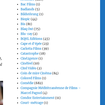
Bac Films
(1)
Badlands
(5)
Bildstörung
(1)
Biopic
(44)
Bis
(81)
Blaq Out
(75)
Blu-ray
(2)
BQHL Editions
(45)
Cape et d'épée
(23)
Carlotta Films
(39)
Catastrophe
(18)
,
Ciné2genre
(1)
Cinéfeel
(10)
ul
Citel Vidéo
(2)
Coin de mire Cinéma
(84)
Colored Films
(1)
Comédie
(682)
Compagnie Méditérranéenne de Films –
Marcel Pagnol
(4)
Condor Entertainment
(11)
Court-métrage
(1)