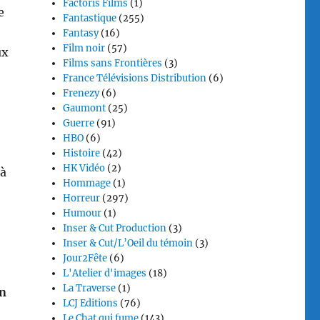
Factoris Films
(1)
e
Fantastique
(255)
Fantasy
(16)
Film noir
(57)
ux
Films sans Frontières
(3)
France Télévisions Distribution
(6)
Frenezy
(6)
Gaumont
(25)
Guerre
(91)
HBO
(6)
Histoire
(42)
HK Vidéo
(2)
 à
Hommage
(1)
Horreur
(297)
Humour
(1)
Inser & Cut Production
(3)
Inser & Cut/L’Oeil du témoin
(3)
Jour2Fête
(6)
L'Atelier d'images
(18)
La Traverse
(1)
n
LCJ Editions
(76)
Le Chat qui fume
(143)