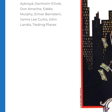
Aykroyd
,
Denholm Elliott
,
Don Ameche
,
Eddie
Murphy
,
Elmer Bernstein
,
Jamie Lee Curtis
,
John
Landis
,
Trading Places