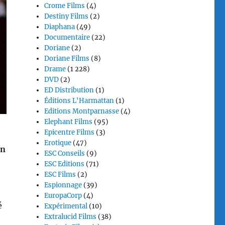
Crome Films
(4)
Destiny Films
(2)
Diaphana
(49)
Documentaire
(22)
Doriane
(2)
Doriane Films
(8)
Drame
(1 228)
DVD
(2)
ED Distribution
(1)
Éditions L'Harmattan
(1)
Editions Montparnasse
(4)
Elephant Films
(95)
Epicentre Films
(3)
Erotique
(47)
n
ESC Conseils
(9)
ESC Editions
(71)
ESC Films
(2)
Espionnage
(39)
EuropaCorp
(4)
é
Expérimental
(10)
Extralucid Films
(38)