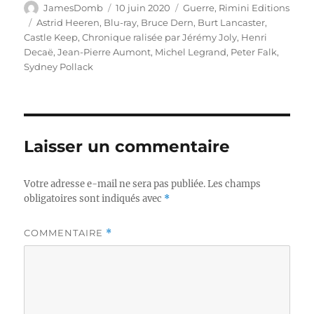
Auteur
Publié
Catégories
JamesDomb
10 juin 2020
Guerre
,
Rimini Editions
le
Étiquettes
Astrid Heeren
,
Blu-ray
,
Bruce Dern
,
Burt Lancaster
,
Castle Keep
,
Chronique ralisée par Jérémy Joly
,
Henri
Decaë
,
Jean-Pierre Aumont
,
Michel Legrand
,
Peter Falk
,
Sydney Pollack
Laisser un commentaire
Votre adresse e-mail ne sera pas publiée.
Les champs
obligatoires sont indiqués avec
*
COMMENTAIRE
*