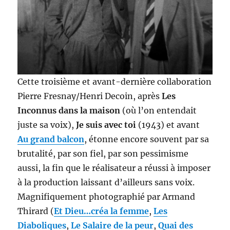
Cette troisième et avant-dernière collaboration
Pierre Fresnay/Henri Decoin, après
Les
Inconnus dans la maison
(où l’on entendait
juste sa voix),
Je suis avec toi
(1943) et avant
Au grand balcon
, étonne encore souvent par sa
brutalité, par son fiel, par son pessimisme
aussi, la fin que le réalisateur a réussi à imposer
à la production laissant d’ailleurs sans voix.
Magnifiquement photographié par Armand
Thirard (
Et Dieu…créa la femme
,
Les
Diaboliques
,
Le Salaire de la peur
,
Quai des