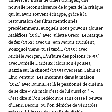
années, à l’instar de Gilles Grangier, une
nouvelle reconnaissance de la part de la critique
qui lui avait souvent échappé, grâce à la
restauration des films mentionnés
précédemment, auxquels nous pouvons ajouter
Maléfices
(1962) avec Juliette Gréco,
Le Masque
de fer
(1962) avec un Jean Marais truculent,
Pourquoi viens-tu si tard…
(1959) avec
Michèle Morgan,
L’Affaire des poisons
(1955)
avec Danielle Darrieux (alors son épouse),
Razzia sur la chnouf
(1955) avec Jean Gabin et
Lino Ventura,
Les Inconnus dans la maison
(1941) avec Raimu…et là le passionné de cinéma
de se dire « Ah mais c’est de lui aussi ça ? ».
C’est dire si l’on redécouvre sans cesse l’oeuvre
d’Henri Decoin, où l’on déniche de véritables