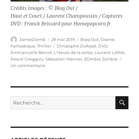
Crédits images : © Blaq Out /
Haut et Court / Laurent Champoussin / Captures
DVD : Franck Brissard pour Homepopcorn.fr
Auteur
Publié
Catégories
JamesDomb
29 mai 2019
Blaq Out
,
Drame
,
le
Étiquettes
Fantastique
,
Thriller
Christophe Dufossé
,
DVD
,
Emmanuelle Bercot
,
L'Heure de la sortie
,
Laurent Lafitte
,
Pascal Greggory
,
Sébastien Marnier
,
ZOmbie Zombie
sur
Un commentaire
Test
DVD
/
L’Heure
de
RE
Recherche
la
pour :
sortie,
réalisé
par
Sébastien
Marnier