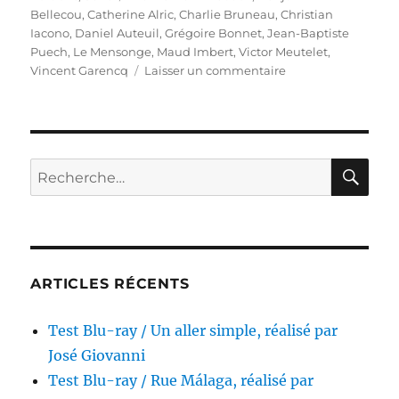
Bellecou
,
Catherine Alric
,
Charlie Bruneau
,
Christian
Iacono
,
Daniel Auteuil
,
Grégoire Bonnet
,
Jean-Baptiste
Puech
,
Le Mensonge
,
Maud Imbert
,
Victor Meutelet
,
sur
Vincent Garencq
Laisser un commentaire
Test
DVD
/
Le
Mensonge,
RE
Recherche
réalisé
pour :
par
Vincent
Garenq
ARTICLES RÉCENTS
Test Blu-ray / Un aller simple, réalisé par
José Giovanni
Test Blu-ray / Rue Málaga, réalisé par