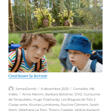
de « Test DVD / Les Blagues de To
Continuer la lecture
Auteur
Publié
Catégories
JamesDomb
6 décembre 2023
Comédie
,
M6
le
Étiquettes
Vidéo
Anne Marivin
,
Barbara Bolotner
,
DVD
,
Guilaume
de Tonquédec
,
Hugo Trophardy
,
Les Blagues de Toto 2
Classe verte
,
Nicolas Lumbreras
,
Pauline Clément
,
Sarah
Stern
,
Stéphane Le Parc
,
Thierry Coppée
,
Valérie Karsenti