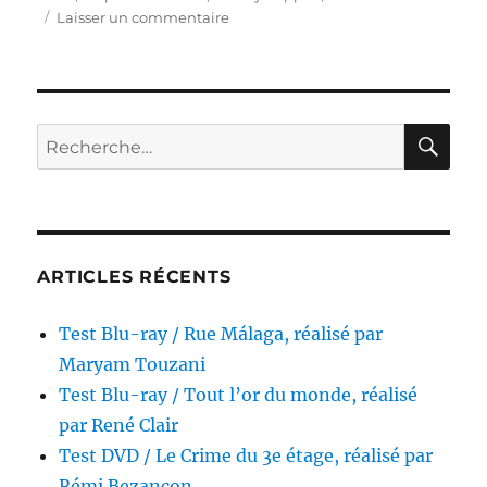
sur
Laisser un commentaire
Test
DVD
/
Les
Blagues
RE
Recherche
de
pour :
Toto
2
:
Classe
verte,
ARTICLES RÉCENTS
réalisé
par
Test Blu-ray / Rue Málaga, réalisé par
Pascal
Bourdiaux
Maryam Touzani
Test Blu-ray / Tout l’or du monde, réalisé
par René Clair
Test DVD / Le Crime du 3e étage, réalisé par
Rémi Bezançon