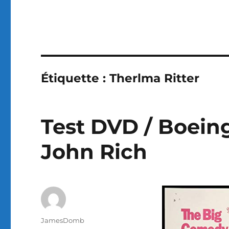
Étiquette :
Therlma Ritter
Test DVD / Boeing
John Rich
Auteur
JamesDomb