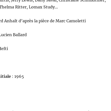
urtis, Jerry Lewis, Dany Saval, Christiane Schmidtmer,
Thelma Ritter, Lomax Study…
rd Anhalt d’après la pièce de Marc Camoletti
Lucien Ballard
Hefti
itiale
: 1965