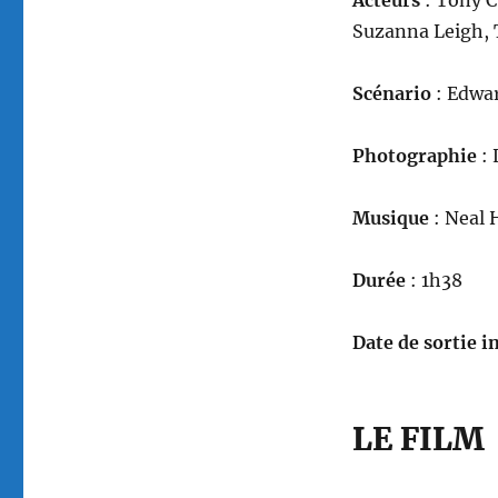
Acteurs
: Tony C
Suzanna Leigh, 
Scénario
: Edwa
Photographie
: 
Musique
: Neal 
Durée
: 1h38
Date de sortie in
LE FILM