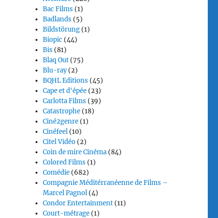
Bac Films
(1)
Badlands
(5)
Bildstörung
(1)
Biopic
(44)
Bis
(81)
Blaq Out
(75)
Blu-ray
(2)
BQHL Editions
(45)
Cape et d'épée
(23)
Carlotta Films
(39)
Catastrophe
(18)
Ciné2genre
(1)
Cinéfeel
(10)
Citel Vidéo
(2)
Coin de mire Cinéma
(84)
Colored Films
(1)
Comédie
(682)
Compagnie Méditérranéenne de Films –
Marcel Pagnol
(4)
Condor Entertainment
(11)
Court-métrage
(1)