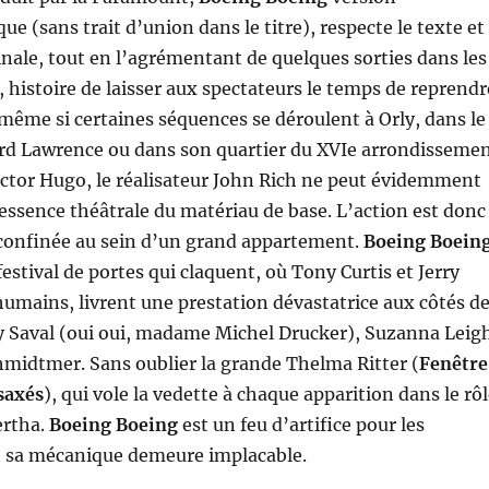
e (sans trait d’union dans le titre), respecte le texte et
ginale, tout en l’agrémentant de quelques sorties dans les
, histoire de laisser aux spectateurs le temps de reprendr
r même si certaines séquences se déroulent à Orly, dans le
rd Lawrence ou dans son quartier du XVIe arrondisseme
ctor Hugo, le réalisateur John Rich ne peut évidemment
’essence théâtrale du matériau de base. L’action est donc
confinée au sein d’un grand appartement.
Boeing Boein
festival de portes qui claquent, où Tony Curtis et Jerry
umains, livrent une prestation dévastatrice aux côtés d
y Saval (oui oui, madame Michel Drucker), Suzanna Leig
hmidtmer. Sans oublier la grande Thelma Ritter (
Fenêtre
saxés
), qui vole la vedette à chaque apparition dans le rô
ertha.
Boeing Boeing
est un feu d’artifice pour les
 sa mécanique demeure implacable.