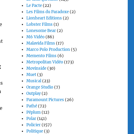
Le Pacte
(22)
Les Films du Paradoxe
(2)
Lionheart Editions
(2)
e
Lobster Films
(1)
Lonesome Bear
(2)
M6 Vidéo
(86)
nt
Malavida Films
(17)
Marco Polo Production
(5)
Memento Films
(6)
Metropolitan Vidéo
(173)
g
Movinside
(30)
Muet
(3)
Musical
(23)
es
Orange Studio
(7)
h
Outplay
(2)
Paramount Pictures
(26)
Pathé
(72)
le
Péplum
(12)
Polar
(141)
Policier
(157)
Politique
(3)