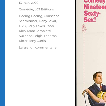
Publié
13 mars 2020
le
Catégories
Comédie
,
LCJ Editions
Étiquettes
Boeing Boeing
,
Christiane
Schmidmer
,
Dany Saval
,
DVD
,
Jerry Lewis
,
John
Rich
,
Marc Camoletti
,
Suzanna Leigh
,
Therlma
Ritter
,
Tony Curtis
sur
Laisser un commentaire
Test
DVD
/
Boeing
Boeing,
réalisé
par
John
Rich