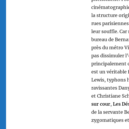
cinématographiqu
la structure ori
rues parisiennes
leur souffle. Ca
bureau de Berna
près du métro Vi
pas dissimuler l
principalement 
est un véritable 
Lewis, typhons h
ravissantes Dan
et Christiane Sc
sur cour
,
Les Dé
de la servante B
zygomatiques et