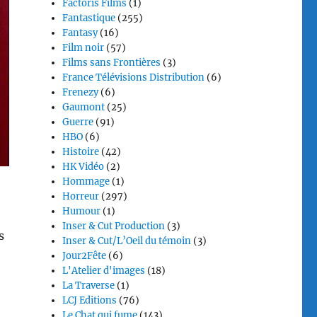
Factoris Films
(1)
Fantastique
(255)
Fantasy
(16)
Film noir
(57)
Films sans Frontières
(3)
France Télévisions Distribution
(6)
Frenezy
(6)
Gaumont
(25)
Guerre
(91)
HBO
(6)
Histoire
(42)
HK Vidéo
(2)
Hommage
(1)
Horreur
(297)
Humour
(1)
Inser & Cut Production
(3)
s
Inser & Cut/L’Oeil du témoin
(3)
Jour2Fête
(6)
L'Atelier d'images
(18)
La Traverse
(1)
LCJ Editions
(76)
Le Chat qui fume
(143)