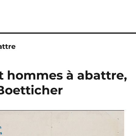
ttre
pt hommes à abattre,
Boetticher