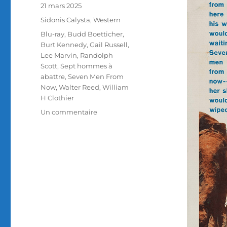
Publié
21 mars 2025
le
Catégories
Sidonis Calysta
,
Western
Étiquettes
Blu-ray
,
Budd Boetticher
,
Burt Kennedy
,
Gail Russell
,
Lee Marvin
,
Randolph
Scott
,
Sept hommes à
abattre
,
Seven Men From
Now
,
Walter Reed
,
William
H Clothier
sur
Un commentaire
Test
Blu-
ray
/
Sept
hommes
à
abattre,
réalisé
par