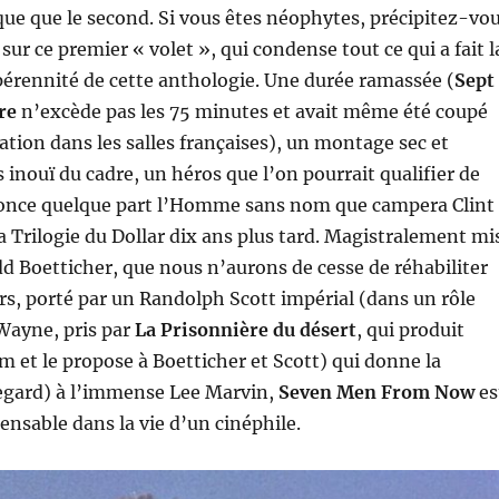
e que le second. Si vous êtes néophytes, précipitez-vo
r ce premier « volet », qui condense tout ce qui a fait l
 pérennité de cette anthologie. Une durée ramassée (
Sept
re
n’excède pas les 75 minutes et avait même été coupé
ation dans les salles françaises), un montage sec et
 inouï du cadre, un héros que l’on pourrait qualifier de
once quelque part l’Homme sans nom que campera Clint
 Trilogie du Dollar dix ans plus tard. Magistralement mi
d Boetticher, que nous n’aurons de cesse de réhabiliter
rs, porté par un Randolph Scott impérial (dans un rôle
Wayne, pris par
La Prisonnière du désert
, qui produit
m et le propose à Boetticher et Scott) qui donne la
regard) à l’immense Lee Marvin,
Seven Men From Now
es
ensable dans la vie d’un cinéphile.