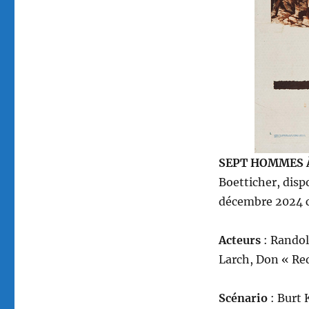
Budd
Boetticher
SEPT HOMMES À
Boetticher, dis
décembre 2024 c
Acteurs
: Randol
Larch, Don « Re
Scénario
: Burt