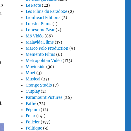
us
Le Pacte
(22)
Les Films du Paradoxe
(2)
a
Lionheart Editions
(2)
Lobster Films
(1)
Lonesome Bear
(2)
M6 Vidéo
(86)
Malavida Films
(17)
Marco Polo Production
(5)
Memento Films
(6)
Metropolitan Vidéo
(173)
s
Movinside
(30)
Muet
(3)
Musical
(23)
Orange Studio
(7)
Outplay
(2)
Paramount Pictures
(26)
t
Pathé
(72)
Péplum
(12)
Polar
(141)
Policier
(157)
Politique
(3)