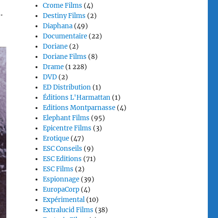
Crome Films
(4)
…
Destiny Films
(2)
Diaphana
(49)
Documentaire
(22)
Doriane
(2)
Doriane Films
(8)
Drame
(1 228)
DVD
(2)
ED Distribution
(1)
Éditions L'Harmattan
(1)
Editions Montparnasse
(4)
Elephant Films
(95)
Epicentre Films
(3)
Erotique
(47)
ESC Conseils
(9)
ESC Editions
(71)
ESC Films
(2)
Espionnage
(39)
EuropaCorp
(4)
Expérimental
(10)
Extralucid Films
(38)