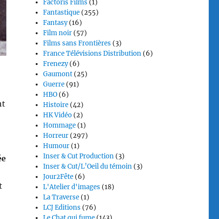
Factoris Films
(1)
Fantastique
(255)
Fantasy
(16)
Film noir
(57)
Films sans Frontières
(3)
France Télévisions Distribution
(6)
Frenezy
(6)
Gaumont
(25)
Guerre
(91)
HBO
(6)
nt
Histoire
(42)
HK Vidéo
(2)
Hommage
(1)
Horreur
(297)
Humour
(1)
Inser & Cut Production
(3)
ée
Inser & Cut/L’Oeil du témoin
(3)
Jour2Fête
(6)
t
L'Atelier d'images
(18)
La Traverse
(1)
LCJ Editions
(76)
Le Chat qui fume
(143)