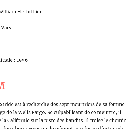
William H. Clothier
 Vars
itiale
: 1956
M
Stride est à recherche des sept meurtriers de sa femme
e de la Wells Fargo. Se culpabilisant de ce meurtre, il
 la Californie sur la piste des bandits. Il croise le chemin
e deux bras cassés qui le mènent vers les malfrats mais