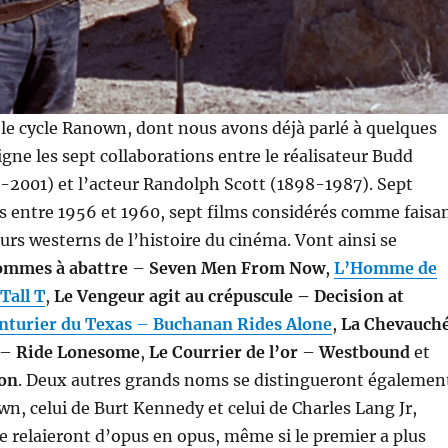
le cycle Ranown, dont nous avons déjà parlé à quelques
igne les sept collaborations entre le réalisateur Budd
-2001) et l’acteur Randolph Scott (1898-1987). Sept
s entre 1956 et 1960, sept films considérés comme faisa
eurs westerns de l’histoire du cinéma. Vont ainsi se
ommes à abattre
–
Seven Men From Now
,
L’Homme de
Tall T
,
Le Vengeur agit au crépuscule – Decision at
nturier du Texas
–
Buchanan Rides Alone
,
La Chevauch
–
Ride Lonesome
,
Le Courrier de l’or
–
Westbound
et
on
. Deux autres grands noms se distingueront égalemen
wn, celui de Burt Kennedy et celui de Charles Lang Jr,
se relaieront d’opus en opus, même si le premier a plus