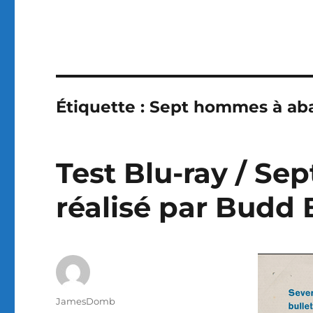
Étiquette :
Sept hommes à aba
Test Blu-ray / Se
réalisé par Budd 
Auteur
JamesDomb