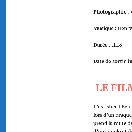
Photographie
: 
Musique :
Henry
Durée
: 1h18
Date de sortie in
LE FIL
L’ex-shérif Ben 
lors d’un braquag
prend la route de
d’un couple et d