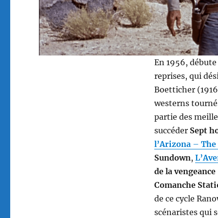
En 1956, débute 
reprises, qui dés
Boetticher (1916
westerns tourné
partie des meill
succéder
Sept h
l’Arizona
–
The 
Sundown
,
L’Ave
de la vengeance
Comanche Stati
de ce cycle Rano
scénaristes qui 