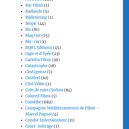
Bac Films
(1)
Badlands
(5)
Bildstörung
(1)
Biopic
(44)
Bis
(81)
Blaq Out
(75)
Blu-ray
(2)
BQHL Editions
(45)
Cape et d'épée
(23)
Carlotta Films
(39)
Catastrophe
(18)
Ciné2genre
(1)
Cinéfeel
(10)
Citel Vidéo
(2)
Coin de mire Cinéma
(84)
Colored Films
(1)
Comédie
(682)
Compagnie Méditérranéenne de Films –
Marcel Pagnol
(4)
Condor Entertainment
(11)
Court-métrage
(1)