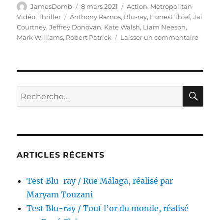
Auteur
Publié
Catégories
JamesDomb
8 mars 2021
Action
,
Metropolitan
le
Étiquettes
Vidéo
,
Thriller
Anthony Ramos
,
Blu-ray
,
Honest Thief
,
Jai
Courtney
,
Jeffrey Donovan
,
Kate Walsh
,
Liam Neeson
,
sur
Mark Williams
,
Robert Patrick
Laisser un commentaire
Test
Blu-
ray
/
The
RE
Recherche
Good
pour :
Crimin
réalisé
par
Mark
Willia
ARTICLES RÉCENTS
Test Blu-ray / Rue Málaga, réalisé par
Maryam Touzani
Test Blu-ray / Tout l’or du monde, réalisé