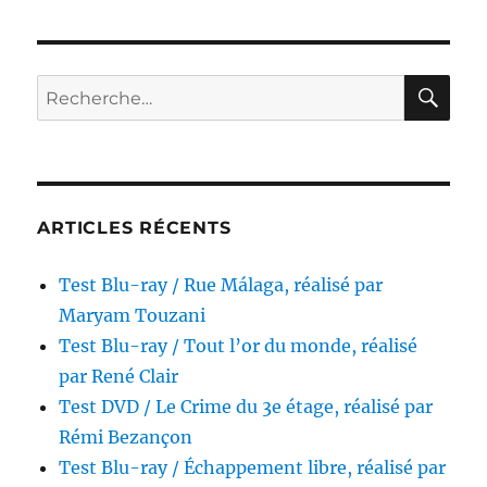
Blu-
ray
/
Les
RE
Recherche
Rats
pour :
attaquent,
réalisé
par
Robert
Clouse
ARTICLES RÉCENTS
Test Blu-ray / Rue Málaga, réalisé par
Maryam Touzani
Test Blu-ray / Tout l’or du monde, réalisé
par René Clair
Test DVD / Le Crime du 3e étage, réalisé par
Rémi Bezançon
Test Blu-ray / Échappement libre, réalisé par