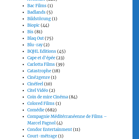
Bac Films
(1)
Badlands
(5)
Bildstörung
(1)
Biopic
(44)
Bis
(81)
Blaq Out
(75)
Blu-ray
(2)
BQHL Editions
(45)
Cape et d'épée
(23)
Carlotta Films
(39)
Catastrophe
(18)
Ciné2genre
(1)
Cinéfeel
(10)
Citel Vidéo
(2)
Coin de mire Cinéma
(84)
Colored Films
(1)
Comédie
(682)
Compagnie Méditérranéenne de Films –
Marcel Pagnol
(4)
Condor Entertainment
(11)
Court-métrage
(1)