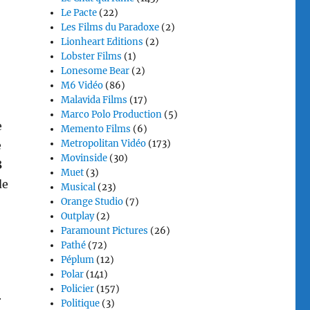
Le Pacte
(22)
Les Films du Paradoxe
(2)
Lionheart Editions
(2)
Lobster Films
(1)
Lonesome Bear
(2)
M6 Vidéo
(86)
Malavida Films
(17)
Marco Polo Production
(5)
e
Memento Films
(6)
Metropolitan Vidéo
(173)
e
Movinside
(30)
8
Muet
(3)
de
Musical
(23)
Orange Studio
(7)
Outplay
(2)
Paramount Pictures
(26)
Pathé
(72)
Péplum
(12)
Polar
(141)
Policier
(157)
r
Politique
(3)