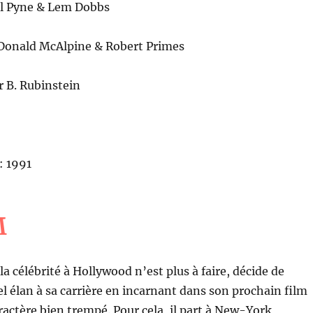
el Pyne & Lem Dobbs
Donald McAlpine & Robert Primes
r B. Rubinstein
: 1991
M
a célébrité à Hollywood n’est plus à faire, décide de
 élan à sa carrière en incarnant dans son prochain film
aractère bien trempé. Pour cela, il part à New-York