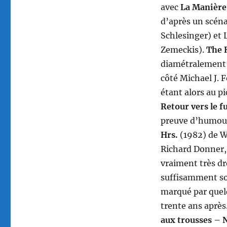
avec
La Manière
d’après un scéna
Schlesinger) et
Zemeckis).
The 
diamétralement 
côté Michael J. 
étant alors au pi
Retour vers le f
preuve d’humour
Hrs.
(1982) de W
Richard Donner,
vraiment très dr
suffisamment sol
marqué par quel
trente ans aprè
aux trousses – 