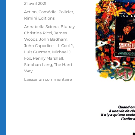
Publié
21 avril 2021
le
Catégories
Action
,
Comédie
,
Policier
,
Rimini Editions
Étiquettes
Annabella Sciorra
,
Blu-ray
,
Christina Ricci
,
James
Woods
,
John Badham
,
John Capodice
,
LL Cool J
,
Luis Guzman
,
Michael J
Fox
,
Penny Marshall
,
Stephan Lang
,
The Hard
Way
sur
Laisser un commentaire
Test
Blu-
ray
/
La
Manière
forte,
réalisé