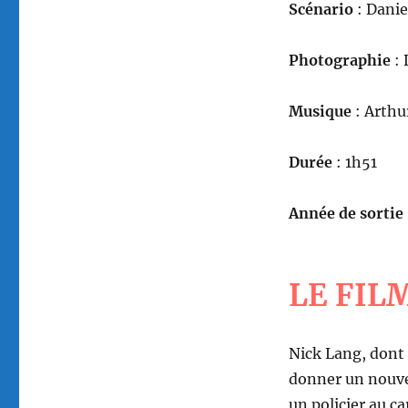
Scénario
: Dani
Photographie
: 
Musique
: Arthu
Durée
: 1h51
Année de sortie
LE FIL
Nick Lang, dont l
donner un nouvel
un policier au c