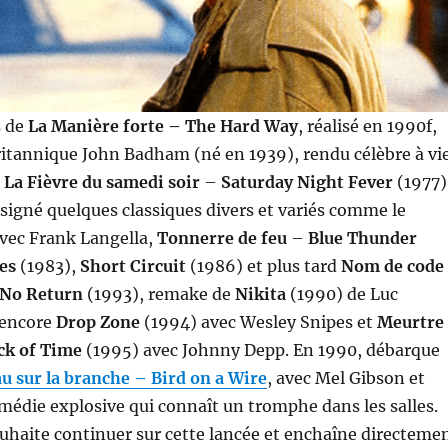
 de
La Manière forte – The Hard Way
, réalisé en 1990f,
ritannique John Badham (né en 1939), rendu célèbre à vi
é
La Fièvre du samedi soir
–
Saturday Night Fever
(1977)
signé quelques classiques divers et variés comme le
vec Frank Langella,
Tonnerre de feu
–
Blue Thunder
es
(1983),
Short Circuit
(1986) et plus tard
Nom de code 
 No Return
(1993), remake de
Nikita
(1990) de Luc
 encore
Drop Zone
(1994) avec Wesley Snipes et
Meurtre
ck of Time
(1995) avec Johnny Depp. En 1990, débarque
 sur la branche – Bird on a Wire
, avec Mel Gibson et
édie explosive qui connaît un tromphe dans les salles.
ouhaite continuer sur cette lancée et enchaîne directeme