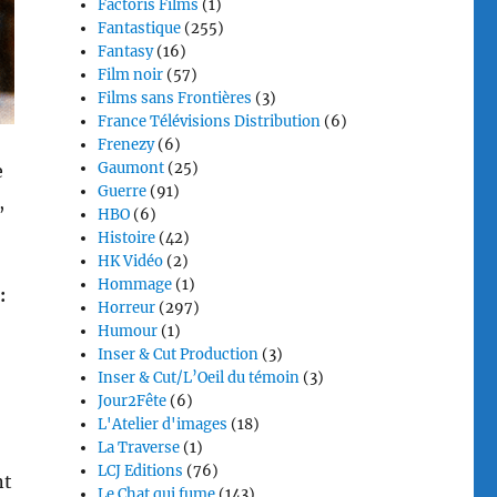
Factoris Films
(1)
Fantastique
(255)
Fantasy
(16)
Film noir
(57)
Films sans Frontières
(3)
France Télévisions Distribution
(6)
Frenezy
(6)
Gaumont
(25)
e
Guerre
(91)
,
HBO
(6)
Histoire
(42)
HK Vidéo
(2)
Hommage
(1)
:
Horreur
(297)
Humour
(1)
Inser & Cut Production
(3)
Inser & Cut/L’Oeil du témoin
(3)
Jour2Fête
(6)
L'Atelier d'images
(18)
La Traverse
(1)
LCJ Editions
(76)
nt
Le Chat qui fume
(143)