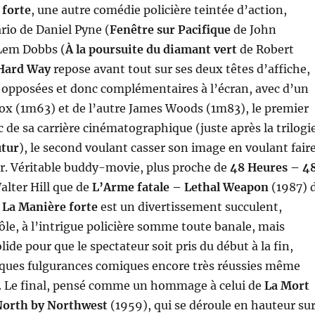
 forte
, une autre comédie policière teintée d’action,
rio de Daniel Pyne (
Fenêtre sur Pacifique
de John
 Lem Dobbs (
À la poursuite du diamant vert
de Robert
Hard Way
repose avant tout sur ses deux têtes d’affiche,
opposées et donc complémentaires à l’écran, avec d’un
Fox (1m63) et de l’autre James Woods (1m83), le premier
c de sa carrière cinématographique (juste après la trilogi
utur
), le second voulant casser son image en voulant fair
. Véritable buddy-movie, plus proche de
48 Heures – 4
alter Hill que de
L’Arme fatale – Lethal Weapon
(1987) 
La Manière forte
est un divertissement succulent,
ôle, à l’intrigue policière somme toute banale, mais
ide pour que le spectateur soit pris du début à la fin,
ques fulgurances comiques encore très réussies même
s. Le final, pensé comme un hommage à celui de
La Mort
North by Northwest
(1959), qui se déroule en hauteur su