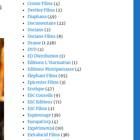
Crome Films
(4)
i
Destiny Films
(2)
Diaphana
(49)
Documentaire
(22)
Doriane
(2)
Doriane Films
(8)
Drame
(1 228)
DVD
(2)
ED Distribution
(1)
Éditions L'Harmattan
(1)
Editions Montparnasse
(4)
Elephant Films
(95)
Epicentre Films
(3)
Erotique
(47)
ESC Conseils
(9)
ESC Editions
(71)
ESC Films
(2)
Espionnage
(39)
EuropaCorp
(4)
Expérimental
(10)
Extralucid Films
(38)