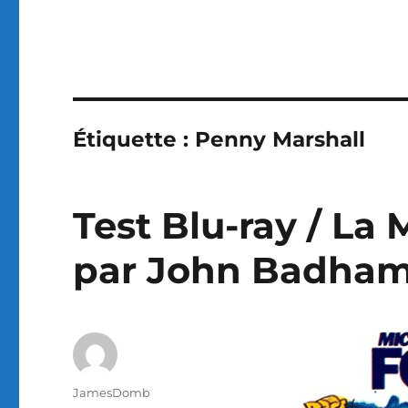
Étiquette :
Penny Marshall
Test Blu-ray / La 
par John Badha
Auteur
JamesDomb