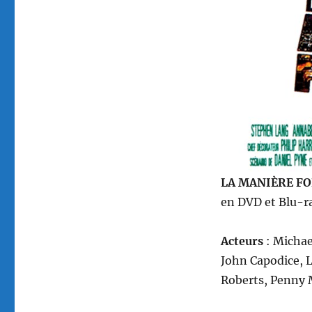
par
John
Badham
LA MANIÈRE FO
en DVD et Blu-ra
Acteurs
: Michae
John Capodice, 
Roberts, Penny M