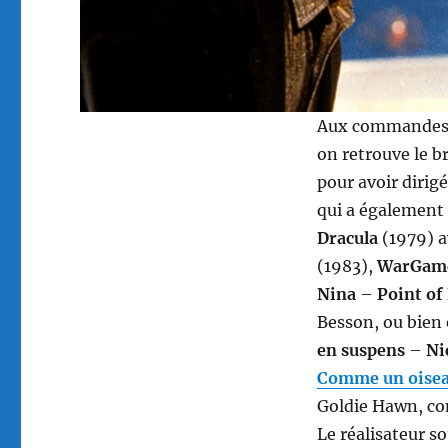
Aux commandes
on retrouve le b
pour avoir dirig
qui a également 
Dracula
(1979) a
(1983),
WarGam
Nina
–
Point of
Besson, ou bien
en suspens
–
Ni
Comme un oiseau
Goldie Hawn, com
Le réalisateur s