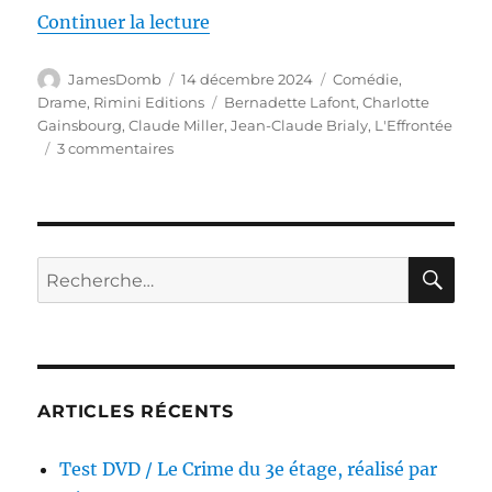
de « Test 4K UHD / L’Effrontée, 
Continuer la lecture
Auteur
Publié
Catégories
JamesDomb
14 décembre 2024
Comédie
,
le
Étiquettes
Drame
,
Rimini Editions
Bernadette Lafont
,
Charlotte
Gainsbourg
,
Claude Miller
,
Jean-Claude Brialy
,
L'Effrontée
sur
3 commentaires
Test
4K
UHD
/
L’Effrontée,
RE
Recherche
réalisé
pour :
par
Claude
Miller
ARTICLES RÉCENTS
Test DVD / Le Crime du 3e étage, réalisé par