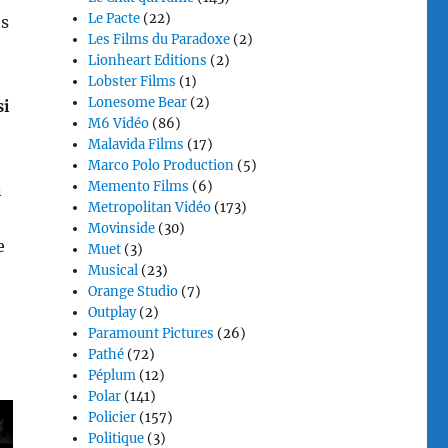
Le Pacte
(22)
ns
Les Films du Paradoxe
(2)
Lionheart Editions
(2)
Lobster Films
(1)
Lonesome Bear
(2)
si
M6 Vidéo
(86)
Malavida Films
(17)
Marco Polo Production
(5)
Memento Films
(6)
n
Metropolitan Vidéo
(173)
Movinside
(30)
e
Muet
(3)
Musical
(23)
Orange Studio
(7)
Outplay
(2)
Paramount Pictures
(26)
Pathé
(72)
Péplum
(12)
Polar
(141)
Policier
(157)
Politique
(3)