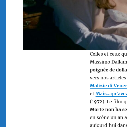
Celles et ceux qu
Massimo Dallama
poignée de dolla
vers nos article
Malizie di Vene
et
Mais…qu’avez-
(1972). Le film q
Morte non ha se
en scène un an a
aujourd’hui dans