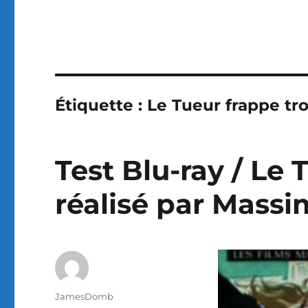
Étiquette :
Le Tueur frappe tro
Test Blu-ray / Le T
réalisé par Mass
Auteur
JamesDomb