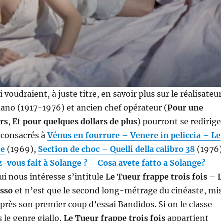
i voudraient, à juste titre, en savoir plus sur le réalisateu
no (1917-1976) et ancien chef opérateur (
Pour une
rs
,
Et pour quelques dollars de plus
) pourront se redirige
s consacrés à
Vénus en fourrure
–
Venere in peliccia
–
Le
re
(1969),
Section de choc
–
Quelli della calibro 38
(1976
vous fait à Solange ?
–
Cosa avete fatto a Solange?
ui nous intéresse s’intitule
Le Tueur frappe trois fois
–
sso
et n’est que le second long-métrage du cinéaste, mi
près son premier coup d’essai Bandidos. Si on le classe
 le genre giallo,
Le Tueur frappe trois fois
appartient