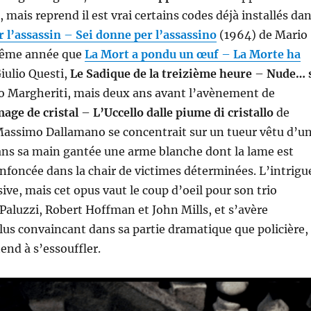
 mais reprend il est vrai certains codes déjà installés da
 l’assassin
–
Sei donne per l’assassino
(1964) de Mario
 même année que
La Mort a pondu un œuf
–
La Morte ha
iulio Questi,
Le Sadique de la treizième heure
–
Nude… 
 Margheriti, mais deux ans avant l’avènement de
age de cristal
–
L’Uccello dalle piume di cristallo
de
Massimo Dallamano se concentrait sur un tueur vêtu d’u
ans sa main gantée une arme blanche dont la lame est
enfoncée dans la chair de victimes déterminées. L’intrigu
ive, mais cet opus vaut le coup d’oeil pour son trio
Paluzzi, Robert Hoffman et John Mills, et s’avère
s convaincant dans sa partie dramatique que policière,
tend à s’essouffler.