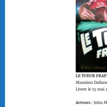
Massimo
Dallamano
LE TUEUR FRAPP
Massimo Dallama
Livret le 15 mai
Acteurs
: John M