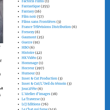
Factoris Films
(1)
Fantastique
(255)
Fantasy
(16)
Film noir
(57)
Films sans Frontières
(3)
France Télévisions Distribution
(6)
Frenezy
(6)
Gaumont
(25)
Guerre
(91)
r
HBO
(6)
Histoire
(42)
HK Vidéo
(2)
r
Hommage
(1)
Horreur
(297)
Humour
(1)
)
Inser & Cut Production
(3)
Inser & Cut/L’Oeil du témoin
(3)
La
Jour2Fête
(6)
L'Atelier d'images
(18)
s
La Traverse
(1)
LCJ Editions
(76)
Le Chat qui fume
(143)