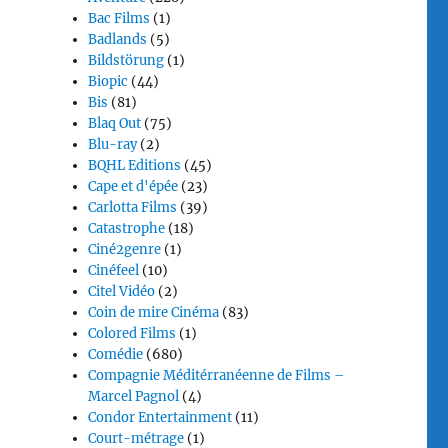
Bac Films
(1)
Badlands
(5)
Bildstörung
(1)
Biopic
(44)
Bis
(81)
Blaq Out
(75)
Blu-ray
(2)
BQHL Editions
(45)
Cape et d'épée
(23)
Carlotta Films
(39)
Catastrophe
(18)
Ciné2genre
(1)
Cinéfeel
(10)
Citel Vidéo
(2)
Coin de mire Cinéma
(83)
Colored Films
(1)
Comédie
(680)
Compagnie Méditérranéenne de Films –
Marcel Pagnol
(4)
Condor Entertainment
(11)
Court-métrage
(1)