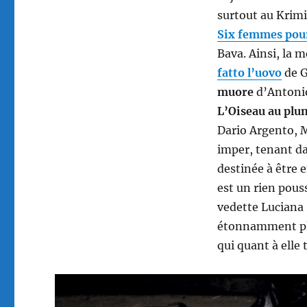
surtout au Krimi,
Six femmes pour
Bava. Ainsi, la
fatto l’uovo
de G
muore
d’Antonio
L’Oiseau au plum
Dario Argento, 
imper, tenant d
destinée à être 
est un rien pouss
vedette Luciana 
étonnamment plu
qui quant à elle 