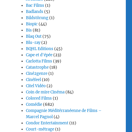
Bac Films
(1)
Badlands
(5)
Bildstörung
(1)
Biopic
(44)
Bis
(81)
Blaq Out
(75)
Blu-ray
(2)
BQHL Editions
(45)
Cape et d'épée
(23)
Carlotta Films
(39)
Catastrophe
(18)
Ciné2genre
(1)
Cinéfeel
(10)
Citel Vidéo
(2)
Coin de mire Cinéma
(84)
Colored Films
(1)
Comédie
(682)
Compagnie Méditérranéenne de Films –
Marcel Pagnol
(4)
Condor Entertainment
(11)
Court-métrage
(1)