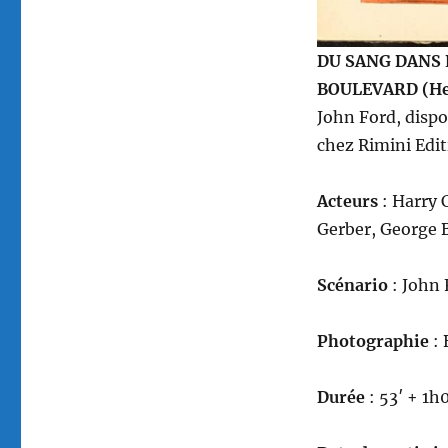
DU SANG DANS 
BOULEVARD (Hel
John Ford, dispo
chez Rimini Edit
Acteurs
: Harry 
Gerber, George B
Scénario
: John 
Photographie
:
Durée
: 53′ + 1h