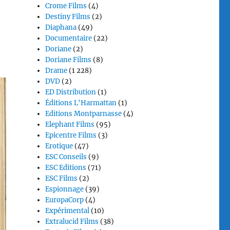
Crome Films
(4)
Destiny Films
(2)
Diaphana
(49)
Documentaire
(22)
Doriane
(2)
Doriane Films
(8)
Drame
(1 228)
DVD
(2)
ED Distribution
(1)
Éditions L'Harmattan
(1)
Editions Montparnasse
(4)
Elephant Films
(95)
Epicentre Films
(3)
Erotique
(47)
ESC Conseils
(9)
ESC Editions
(71)
ESC Films
(2)
Espionnage
(39)
EuropaCorp
(4)
Expérimental
(10)
Extralucid Films
(38)