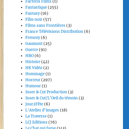
Factoris Films
(1)
Fantastique
(255)
Fantasy
(16)
Film noir
(57)
Films sans Frontières
(3)
France Télévisions Distribution
(6)
Frenezy
(6)
Gaumont
(25)
Guerre
(91)
HBO
(6)
Histoire
(42)
HK Vidéo
(2)
Hommage
(1)
Horreur
(297)
Humour
(1)
Inser & Cut Production
(3)
Inser & Cut/L’Oeil du témoin
(3)
Jour2Fête
(6)
L'Atelier d'images
(18)
La Traverse
(1)
LCJ Editions
(76)
Le Chat qui fume
(143)