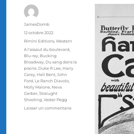
Auteur
JamesDomb
Publié
12 octobre 2022
le
Catégories
Rimini Editions
,
Western
Étiquettes
A l'assaut du boulevard
,
Blu-ray
,
Bucking
Broadway
,
Du sang dans la
prairie
,
Duke R Lee
,
Harry
Carey
,
Hell Bent
,
John
Ford
,
Le Ranch Diavolo
,
Molly Malone
,
Neva
Gerber
,
Straiught
Shooting
,
Vester Pegg
sur
Laisser un commentaire
Test
Blu-
ray
/