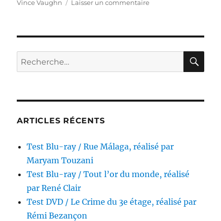
sur
Vince Vaughn
Laisser un commentaire
Test
Blu-
ray
/
Traîné
RE
Recherche
sur
pour :
le
bitume,
réalisé
par
S.
ARTICLES RÉCENTS
Craig
Zahler
Test Blu-ray / Rue Málaga, réalisé par
Maryam Touzani
Test Blu-ray / Tout l’or du monde, réalisé
par René Clair
Test DVD / Le Crime du 3e étage, réalisé par
Rémi Bezançon