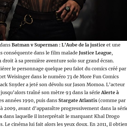
 dans
Batman v Superman : L’Aube de la justice
et une
us conséquente dans le film malade
Justice League
,
droit à sa première aventure solo sur grand écran.
érer le personnage quelque peu falot du comics créé par
Mort Weisinger dans le numéro 73 de More Fun Comics
Zack Snyder a jeté son dévolu sur Jason Momoa. L’acteur
 jusqu’alors traîné son mètre 93 dans la série
Alerte à
des années 1990, puis dans
Stargate Atlantis
(comme par
à 2009, avant d’apparaître progressivement dans la séri
s
dans laquelle il interprétait le marquant Khal Drogo
. Le cinéma lui fait alors les yeux doux. En 2011, il obtie