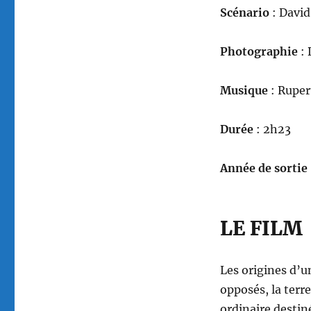
Scénario
: David
Photographie
: 
Musique
: Ruper
Durée
: 2h23
Année de sortie
LE FILM
Les origines d’u
opposés, la terr
ordinaire destiné