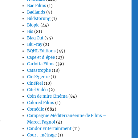
Bac Films
(1)
Badlands
(5)
Bildstörung
(1)
Biopic
(44)
Bis
(81)
Blaq Out
(75)
Blu-ray
(2)
BQHL Editions
(45)
Cape et d'épée
(23)
Carlotta Films
(39)
Catastrophe
(18)
Ciné2genre
(1)
Cinéfeel
(10)
Citel Vidéo
(2)
Coin de mire Cinéma
(84)
Colored Films
(1)
Comédie
(682)
Compagnie Méditérranéenne de Films –
s
Marcel Pagnol
(4)
Condor Entertainment
(11)
Court-métrage
(1)