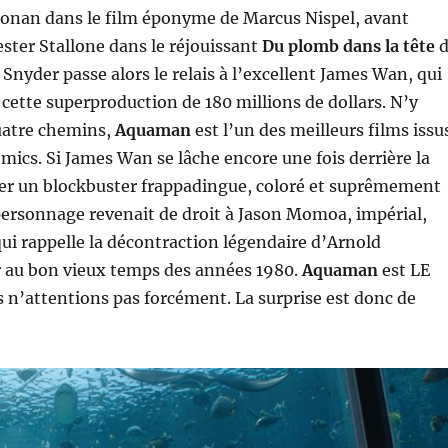
 Conan dans le film éponyme de Marcus Nispel, avant
ester Stallone dans le réjouissant
Du plomb dans la tête
d
 Snyder passe alors le relais à l’excellent James Wan, qui
cette superproduction de 180 millions de dollars. N’y
quatre chemins,
Aquaman
est l’un des meilleurs films issu
omics. Si James Wan se lâche encore une fois derrière la
rer un blockbuster frappadingue, coloré et suprêmement
 personnage revenait de droit à Jason Momoa, impérial,
qui rappelle la décontraction légendaire d’Arnold
au bon vieux temps des années 1980.
Aquaman
est LE
 n’attentions pas forcément. La surprise est donc de