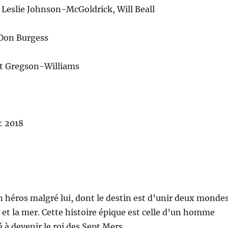
 Leslie Johnson-McGoldrick, Will Beall
Don Burgess
t Gregson-Williams
: 2018
n héros malgré lui, dont le destin est d’unir deux monde
e et la mer. Cette histoire épique est celle d’un homme
 à devenir le roi des Sept Mers.