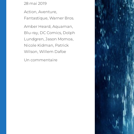
Publié
28 mai 2019
le
Catégories
Action
,
Aventure
,
Fantastique
,
Warner Bros.
Étiquettes
Amber Heard
,
Aquaman
,
Blu-ray
,
DC Comics
,
Dolph
Lundgren
,
Jason Momoa
,
Nicole Kidman
,
Patrick
Wilson
,
Willem Dafoe
sur
Un commentaire
Test
Blu-
ray
/
Aquaman,
réalisé
par
James
Wan