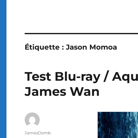
Étiquette :
Jason Momoa
Test Blu-ray / Aq
James Wan
Auteur
JamesDomb