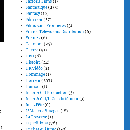
Factoris Films
(1)
Fantastique
(255)
Fantasy
(16)
Film noir
(57)
Films sans Frontières
(3)
France Télévisions Distribution
(6)
Frenezy
(6)
Gaumont
(25)
Guerre
(91)
HBO
(6)
Histoire
(42)
HK Vidéo
(2)
Hommage
(1)
Horreur
(297)
Humour
(1)
Inser & Cut Production
(3)
Inser & Cut/L’Oeil du témoin
(3)
Jour2Fête
(6)
e
L'Atelier d'images
(18)
La Traverse
(1)
LCJ Editions
(76)
nt
Le Chat qui fume
(143)