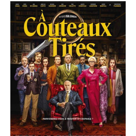
Fiala
&
Veronika
Franz