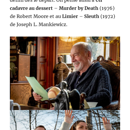
défini dès le départ. On pense aussi à
Un
cadavre au dessert
–
Murder by Death
(1976)
de Robert Moore et au
Limier
–
Sleuth
(1972)
de Joseph L. Mankiewicz.