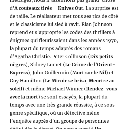
métrages, nous n’attentions pas grand-chose
d’
A couteaux tirés
–
Knives Out
. La surprise est
de taille. Le réalisateur met tous ses tics de côté
et le classicisme lui sied à ravir. Rian Johnson
reprend et s’approprie les codes des thrillers à
énigmes qui fleurissaient dans les années 1970,
la plupart du temps adaptés des romans
d’Agatha Christie. Peter Collinson (
Dix petits
nègres
), Sidney Lumet (
Le Crime de l’Orient-
Express
), John Guillermin (
Mort sur le Nil
) et
Guy Hamilton (
Le Miroir se brisa
,
Meurtre au
soleil
) et même Michael Winner (
Rendez-vous
avec la mort
) se sont essayés, la plupart du
temps avec une très grande réussite, à ce sous-
genre spécifique, où un détective mène
l’enquête auprès d’un groupe de personnes