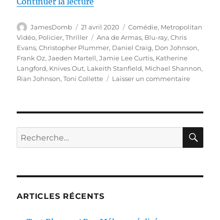
de « Test Blu-ray / A couteaux ti
Continuer la lecture
Auteur
Publié
Catégories
JamesDomb
21 avril 2020
Comédie
,
Metropolitan
le
Étiquettes
Vidéo
,
Policier
,
Thriller
Ana de Armas
,
Blu-ray
,
Chris
Evans
,
Christopher Plummer
,
Daniel Craig
,
Don Johnson
,
Frank Oz
,
Jaeden Martell
,
Jamie Lee Curtis
,
Katherine
Langford
,
Knives Out
,
Lakeith Stanfield
,
Michael Shannon
,
sur
Rian Johnson
,
Toni Collette
Laisser un commentaire
Test
Blu-
ray
/
A
RE
Recherche
couteaux
pour :
tirés,
réalisé
par
Rian
Johnson
ARTICLES RÉCENTS