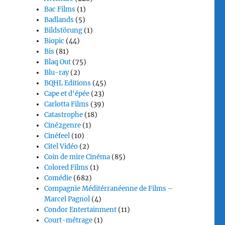
Bac Films
(1)
Badlands
(5)
Bildstörung
(1)
Biopic
(44)
Bis
(81)
Blaq Out
(75)
Blu-ray
(2)
BQHL Editions
(45)
Cape et d'épée
(23)
Carlotta Films
(39)
Catastrophe
(18)
Ciné2genre
(1)
Cinéfeel
(10)
Citel Vidéo
(2)
Coin de mire Cinéma
(85)
Colored Films
(1)
Comédie
(682)
Compagnie Méditérranéenne de Films –
Marcel Pagnol
(4)
Condor Entertainment
(11)
Court-métrage
(1)