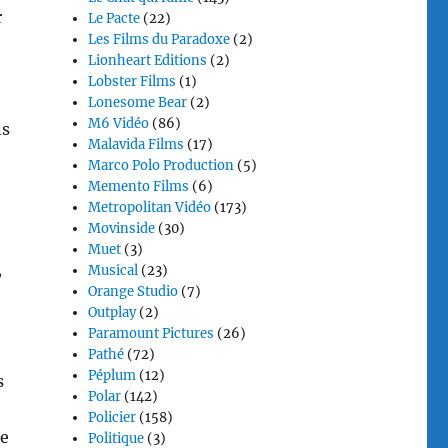
r
Le Pacte
(22)
Les Films du Paradoxe
(2)
Lionheart Editions
(2)
Lobster Films
(1)
Lonesome Bear
(2)
M6 Vidéo
(86)
ns
Malavida Films
(17)
Marco Polo Production
(5)
Memento Films
(6)
Metropolitan Vidéo
(173)
Movinside
(30)
Muet
(3)
,
Musical
(23)
Orange Studio
(7)
Outplay
(2)
Paramount Pictures
(26)
Pathé
(72)
Péplum
(12)
s
Polar
(142)
Policier
(158)
de
Politique
(3)