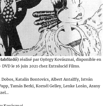
Habfürdő)
réalisé par György Kovásznai, disponible en
DVD le 16 juin 2021 chez Extralucid Films.
n Dobos, Katalin Bontovics, Albert Antalffy, István
Papp, Tamás Berki, Kornél Gelley, Lenke Lorán, Arany
czel…
gy Kovásznai