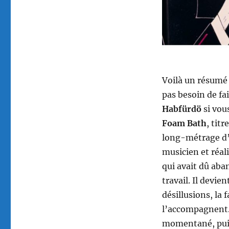
Voilà un résumé d
pas besoin de fai
Habfürdö
si vou
Foam Bath
, titr
long-métrage d’
musicien et réal
qui avait dû aba
travail. Il devie
désillusions, la 
l’accompagnent. 
momentané, puis