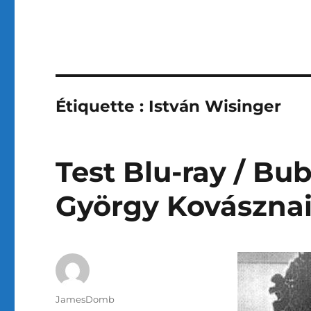
Étiquette :
István Wisinger
Test Blu-ray / Bub
György Kovászna
Auteur
JamesDomb