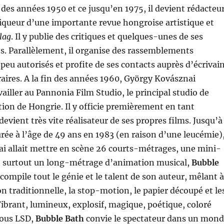
n des années 1950 et ce jusqu’en 1975, il devient rédacteu
iqueur d’une importante revue hongroise artistique et
lag
. Il y publie des critiques et quelques-unes de ses
s. Parallèlement, il organise des rassemblements
 peu autorisés et profite de ses contacts auprès d’écrivai
éraires. A la fin des années 1960, György Kovásznai
iller au Pannonia Film Studio, le principal studio de
on de Hongrie. Il y officie premièrement en tant
evient très vite réalisateur de ses propres films. Jusqu’à
ée à l’âge de 49 ans en 1983 (en raison d’une leucémie)
i allait mettre en scène 26 courts-métrages, une mini-
et surtout un long-métrage d’animation musical,
Bubble
 compile tout le génie et le talent de son auteur, mêlant à
on traditionnelle, la stop-motion, le papier découpé et le
Vibrant, lumineux, explosif, magique, poétique, coloré
sous LSD,
Bubble Bath
convie le spectateur dans un mon