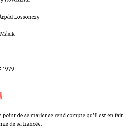
Árpád Lossonczy
 Másik
: 1979
M
point de se marier se rend compte qu’il est en fait
ie de sa fiancée.