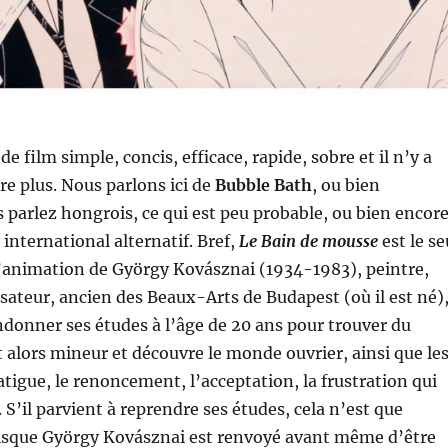
e film simple, concis, efficace, rapide, sobre et il n’y a
re plus. Nous parlons ici de
Bubble Bath
, ou bien
s parlez hongrois, ce qui est peu probable, ou bien encor
e international alternatif. Bref,
Le Bain de mousse
est le se
animation de György Kovásznai (1934-1983), peintre,
isateur, ancien des Beaux-Arts de Budapest (où il est né)
ndonner ses études à l’âge de 20 ans pour trouver du
nt alors mineur et découvre le monde ouvrier, ainsi que le
fatigue, le renoncement, l’acceptation, la frustration qui
S’il parvient à reprendre ses études, cela n’est que
que György Kovásznai est renvoyé avant même d’être