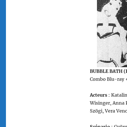
BUBBLE BATH (
Combo Blu-ray + 
Acteurs
: Katali
Wisinger, Anna 
Szögi, Vera Ven
Scénario
: Györ