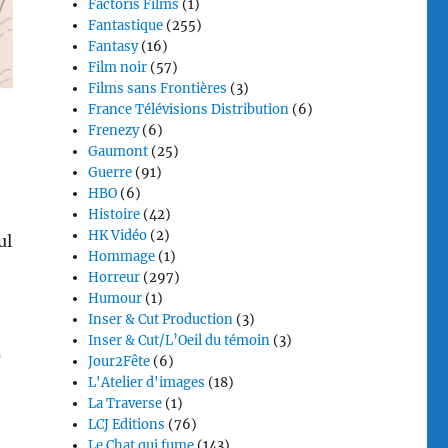
Factoris Films
(1)
Fantastique
(255)
Fantasy
(16)
Film noir
(57)
Films sans Frontières
(3)
France Télévisions Distribution
(6)
Frenezy
(6)
Gaumont
(25)
Guerre
(91)
HBO
(6)
e
Histoire
(42)
HK Vidéo
(2)
ul
Hommage
(1)
Horreur
(297)
,
Humour
(1)
Inser & Cut Production
(3)
Inser & Cut/L’Oeil du témoin
(3)
s
Jour2Fête
(6)
L'Atelier d'images
(18)
La Traverse
(1)
LCJ Editions
(76)
Le Chat qui fume
(143)