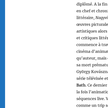
diplômé. A la fi
en chef et chron
littéraire,
Nagyvi
œuvres picturale
artistiques alors
et critiques litt
commence à trava
cinéma d’animati
qu’auteur, mais d
sa mort prématur
György Kovászna
série télévisée 
Bath
. Ce dernier
la fois l’animati
séquences live. 
comme un trip 