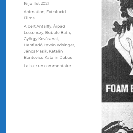
Publié
16 juillet 2021
le
Catégories
Animation
,
Extralucid
Films
Étiquettes
Albert Antalffy
,
Árpád
Lossonczy
,
Bubble Bath
,
György Kovásznai
,
Habfürdő
,
István Wisinger
,
János Másik
,
Katalin
Bontovics
,
Katalin Dobos
sur
Laisser un commentaire
Test
Blu-
ray
/
Bubble
Bath,
réalisé
par
György
Kovásznai