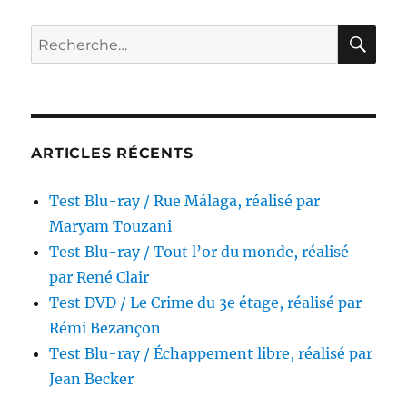
Le
Chevalier
RE
Recherche
du
pour :
château
maudit,
réalisé
par
Mario
ARTICLES RÉCENTS
Costa
Test Blu-ray / Rue Málaga, réalisé par
Maryam Touzani
Test Blu-ray / Tout l’or du monde, réalisé
par René Clair
Test DVD / Le Crime du 3e étage, réalisé par
Rémi Bezançon
Test Blu-ray / Échappement libre, réalisé par
Jean Becker