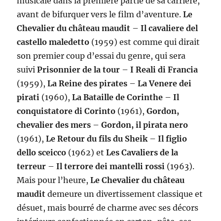
musicale dans la première partie de sa carrière,
avant de bifurquer vers le film d’aventure.
Le
Chevalier du château maudit
–
Il cavaliere del
castello maledetto
(1959) est comme qui dirait
son premier coup d’essai du genre, qui sera
suivi
Prisonnier de la tour
–
I Reali di Francia
(1959),
La Reine des pirates
–
La Venere dei
pirati
(1960),
La Bataille de Corinthe
–
Il
conquistatore di Corinto
(1961),
Gordon,
chevalier des mers
–
Gordon, il pirata nero
(1961),
Le Retour du fils du Sheik
–
Il figlio
dello sceicco
(1962) et
Les Cavaliers de la
terreur
–
Il terrore dei mantelli rossi
(1963).
Mais pour l’heure,
Le Chevalier du château
maudit
demeure un divertissement classique et
désuet, mais bourré de charme avec ses décors