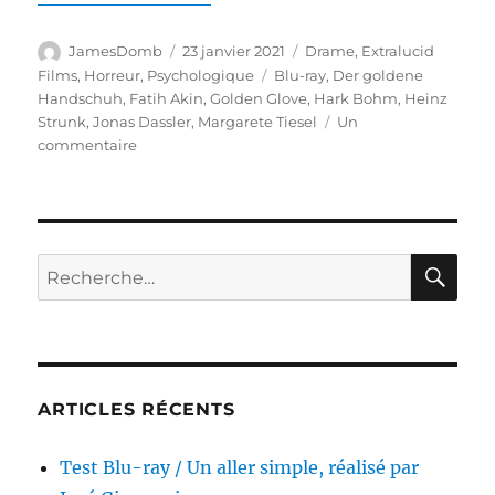
Auteur
Publié
Catégories
JamesDomb
23 janvier 2021
Drame
,
Extralucid
le
Étiquettes
Films
,
Horreur
,
Psychologique
Blu-ray
,
Der goldene
Handschuh
,
Fatih Akin
,
Golden Glove
,
Hark Bohm
,
Heinz
Strunk
,
Jonas Dassler
,
Margarete Tiesel
Un
sur
commentaire
Test
Blu-
ray
/
Golden
RE
Recherche
Glove,
pour :
réalisé
par
Fatih
Akin
ARTICLES RÉCENTS
Test Blu-ray / Un aller simple, réalisé par