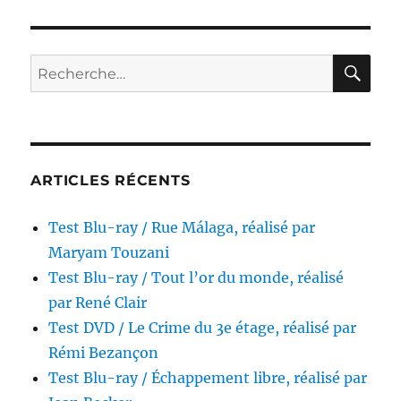
DVD
/
Ecce
Homo
RE
Recherche
Homolka,
pour :
réalisé
par
Jaroslav
Papousek
ARTICLES RÉCENTS
Test Blu-ray / Rue Málaga, réalisé par
Maryam Touzani
Test Blu-ray / Tout l’or du monde, réalisé
par René Clair
Test DVD / Le Crime du 3e étage, réalisé par
Rémi Bezançon
Test Blu-ray / Échappement libre, réalisé par