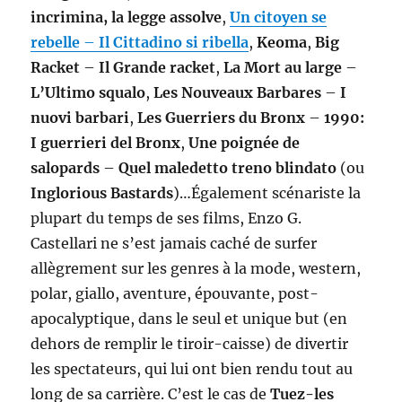
incrimina, la legge assolve
,
Un citoyen se
rebelle
–
Il Cittadino si ribella
,
Keoma
,
Big
Racket
–
Il Grande racket
,
La Mort au large
–
L’Ultimo squalo
,
Les Nouveaux Barbares
–
I
nuovi barbari
,
Les Guerriers du Bronx
–
1990:
I guerrieri del Bronx
,
Une poignée de
salopards
–
Quel maledetto treno blindato
(ou
Inglorious Bastards
)…Également scénariste la
plupart du temps de ses films, Enzo G.
Castellari ne s’est jamais caché de surfer
allègrement sur les genres à la mode, western,
polar, giallo, aventure, épouvante, post-
apocalyptique, dans le seul et unique but (en
dehors de remplir le tiroir-caisse) de divertir
les spectateurs, qui lui ont bien rendu tout au
long de sa carrière. C’est le cas de
Tuez-les