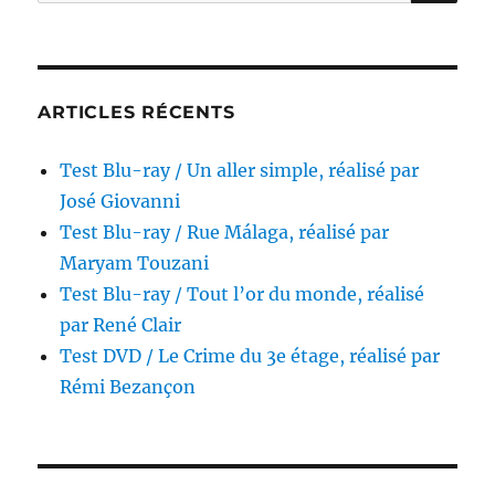
pour :
dagli
occhi
di
giada,
réalisé
ARTICLES RÉCENTS
par
Antonio
Test Blu-ray / Un aller simple, réalisé par
Bido
José Giovanni
Test Blu-ray / Rue Málaga, réalisé par
Maryam Touzani
Test Blu-ray / Tout l’or du monde, réalisé
par René Clair
Test DVD / Le Crime du 3e étage, réalisé par
Rémi Bezançon