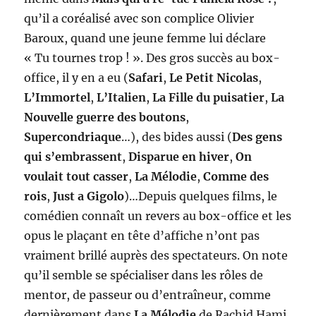
qu’il a coréalisé avec son complice Olivier
Baroux, quand une jeune femme lui déclare
« Tu tournes trop ! ». Des gros succès au box-
office, il y en a eu (
Safari
,
Le Petit Nicolas
,
L’Immortel
,
L’Italien
,
La Fille du puisatier
,
La
Nouvelle guerre des boutons
,
Supercondriaque
…), des bides aussi (
Des gens
qui s’embrassent
,
Disparue en hiver
,
On
voulait tout casser
,
La Mélodie
,
Comme des
rois
,
Just a Gigolo
)…Depuis quelques films, le
comédien connaît un revers au box-office et les
opus le plaçant en tête d’affiche n’ont pas
vraiment brillé auprès des spectateurs. On note
qu’il semble se spécialiser dans les rôles de
mentor, de passeur ou d’entraîneur, comme
dernièrement dans
La Mélodie
de Rachid Hami,