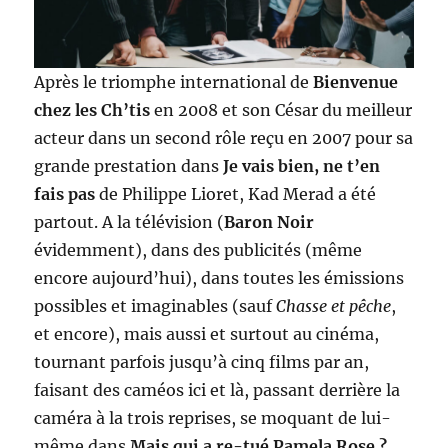
Après le triomphe international de
Bienvenue
chez les Ch’tis
en 2008 et son César du meilleur
acteur dans un second rôle reçu en 2007 pour sa
grande prestation dans
Je vais bien, ne t’en
fais pas
de Philippe Lioret, Kad Merad a été
partout. A la télévision (
Baron Noir
évidemment), dans des publicités (même
encore aujourd’hui), dans toutes les émissions
possibles et imaginables (sauf
Chasse et pêche
,
et encore), mais aussi et surtout au cinéma,
tournant parfois jusqu’à cinq films par an,
faisant des caméos ici et là, passant derrière la
caméra à la trois reprises, se moquant de lui-
même dans
Mais qui a re-tué Pamela Rose ?
,