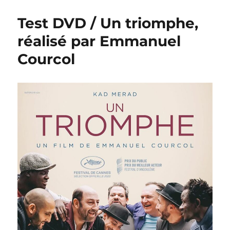
Blu-
ray
Test DVD / Un triomphe,
/
En
réalisé par Emmanuel
fanfare,
Courcol
réalisé
par
Emmanuel
Courcol