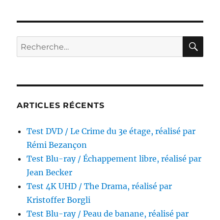
DVD
/
Un
triomphe,
RE
Recherche
réalisé
pour :
par
Emmanuel
Courcol
ARTICLES RÉCENTS
Test DVD / Le Crime du 3e étage, réalisé par
Rémi Bezançon
Test Blu-ray / Échappement libre, réalisé par
Jean Becker
Test 4K UHD / The Drama, réalisé par
Kristoffer Borgli
Test Blu-ray / Peau de banane, réalisé par