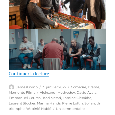
de « Test DVD / Un triomphe, ré
Continuer la lecture
Auteur
Publié
Catégories
JamesDomb
31 janvier 2022
Comédie
,
Drame
,
le
Étiquettes
Memento Films
Aleksandr Medvedev
,
David Ayala
,
Emmanuel Courcol
,
Kad Merad
,
Lamine Cissokho
,
Laurent Stocker
,
Marina Hands
,
Pierre Lottin
,
Sofian
,
Un
sur
triomphe
,
Wabinlé Nabié
Un commentaire
Test